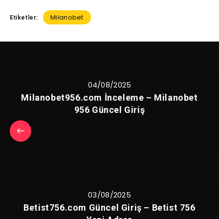
Milanobet
Etiketler:
04/08/2025
Milanobet956.com İnceleme – Milanobet
956 Güncel Giriş
03/08/2025
Betist756.com Güncel Giriş – Betist 756