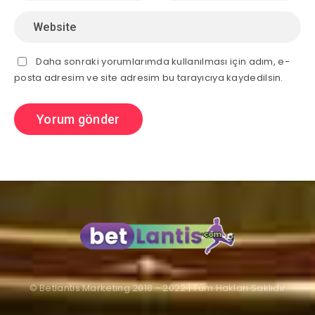
Daha sonraki yorumlarımda kullanılması için adım, e-
posta adresim ve site adresim bu tarayıcıya kaydedilsin.
© Betlantis Marketing 2018 - 2022 | Tüm Hakları Saklıdır