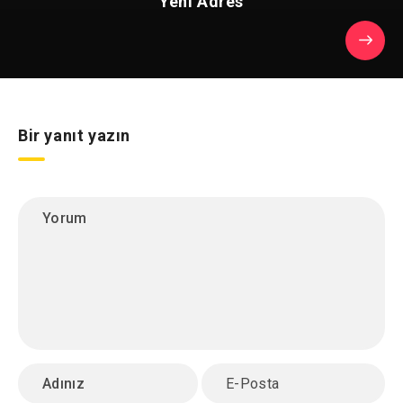
Yeni Adres
Bir yanıt yazın