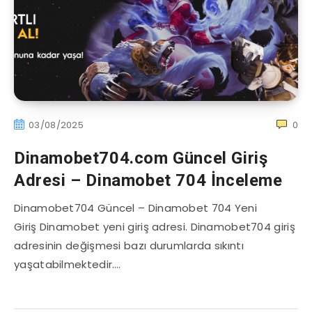
03/08/2025
0
Dinamobet704.com Güncel Giriş
Adresi – Dinamobet 704 İnceleme
Dinamobet704 Güncel – Dinamobet 704 Yeni
Giriş Dinamobet yeni giriş adresi. Dinamobet704 giriş
adresinin değişmesi bazı durumlarda sıkıntı
yaşatabilmektedir….