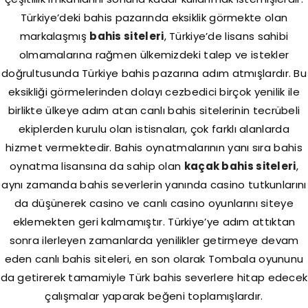
Türkiye’deki bahis pazarında eksiklik görmekte olan
markalaşmış
bahis siteleri
, Türkiye’de lisans sahibi
olmamalarına rağmen ülkemizdeki talep ve istekler
doğrultusunda Türkiye bahis pazarına adım atmışlardır. Bu
eksikliği görmelerinden dolayı cezbedici birçok yenilik ile
birlikte ülkeye adım atan canlı bahis sitelerinin tecrübeli
ekiplerden kurulu olan istisnaları, çok farklı alanlarda
hizmet vermektedir. Bahis oynatmalarının yanı sıra bahis
oynatma lisansına da sahip olan
kaçak bahis siteleri
,
aynı zamanda bahis severlerin yanında casino tutkunlarını
da düşünerek casino ve canlı casino oyunlarını siteye
eklemekten geri kalmamıştır. Türkiye’ye adım attıktan
sonra ilerleyen zamanlarda yenilikler getirmeye devam
eden canlı bahis siteleri, en son olarak Tombala oyununu
da getirerek tamamiyle Türk bahis severlere hitap edecek
çalışmalar yaparak beğeni toplamışlardır.