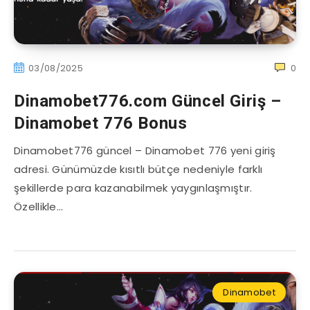
03/08/2025
0
Dinamobet776.com Güncel Giriş –
Dinamobet 776 Bonus
Dinamobet776 güncel – Dinamobet 776 yeni giriş
adresi. Günümüzde kısıtlı bütçe nedeniyle farklı
şekillerde para kazanabilmek yaygınlaşmıştır.
Özellikle…
Dinamobet