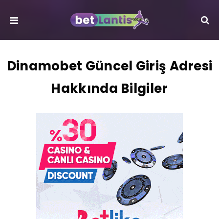
Dinamobet Güncel Giriş Adresi
Hakkında Bilgiler