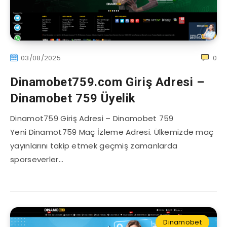
03/08/2025
0
Dinamobet759.com Giriş Adresi –
Dinamobet 759 Üyelik
Dinamot759 Giriş Adresi – Dinamobet 759
Yeni Dinamot759 Maç İzleme Adresi. Ülkemizde maç
yayınlarını takip etmek geçmiş zamanlarda
sporseverler…
Dinamobet