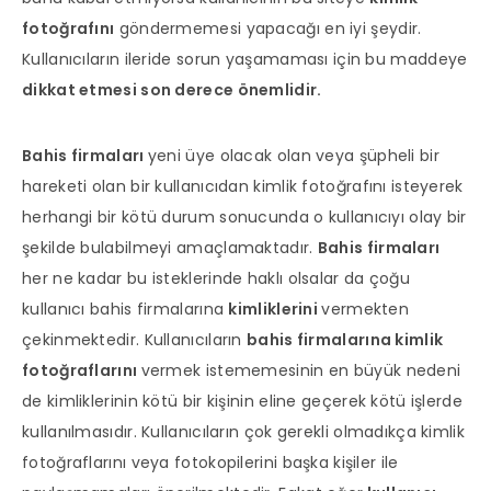
fotoğrafını
göndermemesi yapacağı en iyi şeydir.
Kullanıcıların ileride sorun yaşamaması için bu maddeye
dikkat etmesi son derece önemlidir.
Bahis firmaları
yeni üye olacak olan veya şüpheli bir
hareketi olan bir kullanıcıdan kimlik fotoğrafını isteyerek
herhangi bir kötü durum sonucunda o kullanıcıyı olay bir
şekilde bulabilmeyi amaçlamaktadır.
Bahis firmaları
her ne kadar bu isteklerinde haklı olsalar da çoğu
kullanıcı bahis firmalarına
kimliklerini
vermekten
çekinmektedir. Kullanıcıların
bahis firmalarına kimlik
fotoğraflarını
vermek istememesinin en büyük nedeni
de kimliklerinin kötü bir kişinin eline geçerek kötü işlerde
kullanılmasıdır. Kullanıcıların çok gerekli olmadıkça kimlik
fotoğraflarını veya fotokopilerini başka kişiler ile