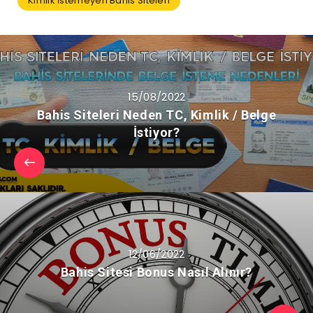
Kimlik İstemeyen Bahis Siteleri
15/08/2022
Bahis Siteleri Neden TC, Kimlik / Belge
İstiyor?
12/06/2022
Bahis Sitesi Bonus Nasıl Alınır?