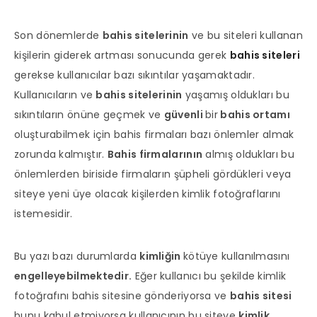
Son dönemlerde
bahis sitelerinin
ve bu siteleri kullanan
kişilerin giderek artması sonucunda gerek
bahis siteleri
gerekse kullanıcılar bazı sıkıntılar yaşamaktadır.
Kullanıcıların ve
bahis sitelerinin
yaşamış oldukları bu
sıkıntıların önüne geçmek ve
güvenli
bir
bahis ortamı
oluşturabilmek için bahis firmaları bazı önlemler almak
zorunda kalmıştır.
Bahis firmalarının
almış oldukları bu
önlemlerden biriside firmaların şüpheli gördükleri veya
siteye yeni üye olacak kişilerden kimlik fotoğraflarını
istemesidir.
Bu yazı bazı durumlarda
kimliğin
kötüye kullanılmasını
engelleyebilmektedir.
Eğer kullanıcı bu şekilde kimlik
fotoğrafını bahis sitesine gönderiyorsa ve
bahis sitesi
bunu kabul etmiyorsa kullanıcının bu siteye
kimlik