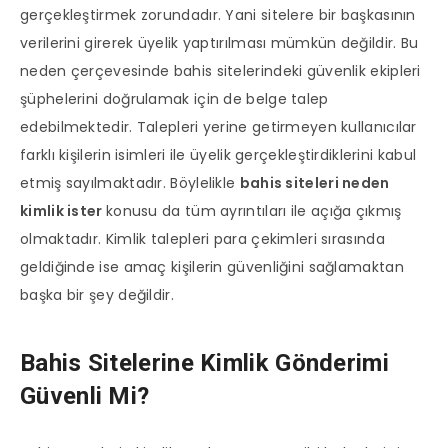
gerçekleştirmek zorundadır. Yani sitelere bir başkasının
verilerini girerek üyelik yaptırılması mümkün değildir. Bu
neden çerçevesinde bahis sitelerindeki güvenlik ekipleri
şüphelerini doğrulamak için de belge talep
edebilmektedir. Talepleri yerine getirmeyen kullanıcılar
farklı kişilerin isimleri ile üyelik gerçekleştirdiklerini kabul
etmiş sayılmaktadır. Böylelikle
bahis siteleri neden
kimlik ister
konusu da tüm ayrıntıları ile açığa çıkmış
olmaktadır. Kimlik talepleri para çekimleri sırasında
geldiğinde ise amaç kişilerin güvenliğini sağlamaktan
başka bir şey değildir.
Bahis Sitelerine Kimlik Gönderimi
Güvenli Mi?