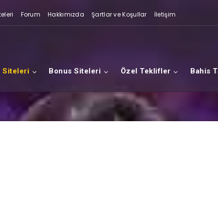
eleri
Forum
Hakkımızda
Şartlar ve Koşullar
İletişim
 Siteleri
Bonus Siteleri
Özel Teklifler
Bahis T