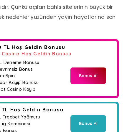
ıdır. Çünkü açılan bahis sitelerinin büyük bir
ek nedenler yüzünden yayın hayatlarına son
0 TL Hoş Geldin Bonusu
 Casino Hoş Geldin Bonusu
L Deneme Bonusu
evrimsiz Bonus
reeSpin
Bonus Al
por Kayıp Bonusu
lot Casino Kayıp
 TL Hoş Geldin Bonusu
L Freebet Yağmuru
Lig Kombinesi
Bonus Al
 Bonus