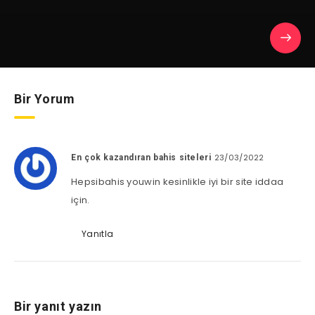
Bir Yorum
23/03/2022
En çok kazandıran bahis siteleri
Hepsibahis youwin kesinlikle iyi bir site iddaa
için.
Yanıtla
Bir yanıt yazın