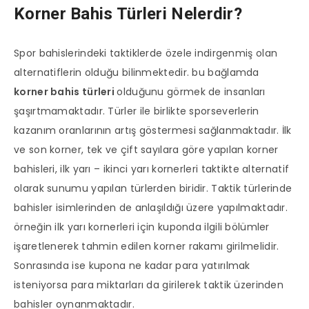
Korner Bahis Türleri Nelerdir?
Spor bahislerindeki taktiklerde özele indirgenmiş olan
alternatiflerin olduğu bilinmektedir. bu bağlamda
korner bahis türleri
olduğunu görmek de insanları
şaşırtmamaktadır. Türler ile birlikte sporseverlerin
kazanım oranlarının artış göstermesi sağlanmaktadır. İlk
ve son korner, tek ve çift sayılara göre yapılan korner
bahisleri, ilk yarı – ikinci yarı kornerleri taktikte alternatif
olarak sunumu yapılan türlerden biridir. Taktik türlerinde
bahisler isimlerinden de anlaşıldığı üzere yapılmaktadır.
örneğin ilk yarı kornerleri için kuponda ilgili bölümler
işaretlenerek tahmin edilen korner rakamı girilmelidir.
Sonrasında ise kupona ne kadar para yatırılmak
isteniyorsa para miktarları da girilerek taktik üzerinden
bahisler oynanmaktadır.