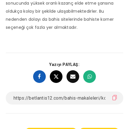
sonucunda yüksek oranlı kazanç elde etme şansına
oldukça kolay bir şekilde ulaşabilmektedirler. Bu
nedenden dolayı da bahis sitelerinde bahiste korner
seçeneği çok fazla yer almaktadır.
Yazıyı PAYLAŞ: