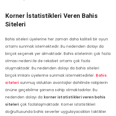
Korner İstatistikleri Veren Bahis
Siteleri
Bahis siteleri üyelerine her zaman daha kaliteli bir oyun
ortamı sunmak istemektedir. Bu nedenden dolayı da
birçok seçenek yer almaktadır. Bahis sitelerinin çok fazla
olması nedeni ile de rekabet ortamı çok fazla
oluşmaktadır. Bu nedenden dolayı da bahis siteleri
birçok imkanı üyelerine sunmak istemektedirler.
Bahis
siteleri
sunmuş oldukları avantajlar dahilinde rakiplerin
önüne geçebilme şansına sahip olmaktadırlar. Bu
nedenden dolayı da
korner istatistikleri veren bahis
siteleri
çok fazlalaşmaktadır. Korner istatistikleri
doğrultusunda bahis severler uygulayacakları taktikler