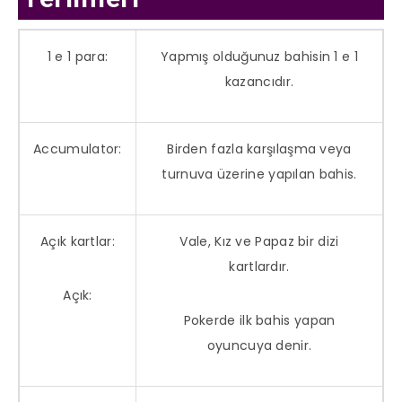
1 e 1 para:
Yapmış olduğunuz bahisin 1 e 1
kazancıdır.
Accumulator:
Birden fazla karşılaşma veya
turnuva üzerine yapılan bahis.
Açık kartlar:
Vale, Kız ve Papaz bir dizi
kartlardır.
Açık:
Pokerde ilk bahis yapan
oyuncuya denir.