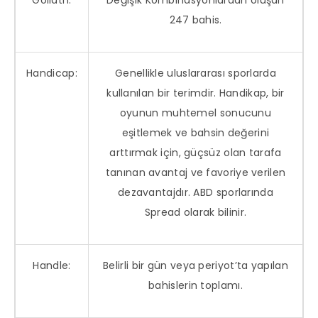
247 bahis.
Handicap:
Genellikle uluslararası sporlarda
kullanılan bir terimdir. Handikap, bir
oyunun muhtemel sonucunu
eşitlemek ve bahsin değerini
arttırmak için, güçsüz olan tarafa
tanınan avantaj ve favoriye verilen
dezavantajdır. ABD sporlarında
Spread olarak bilinir.
Handle:
Belirli bir gün veya periyot’ta yapılan
bahislerin toplamı.