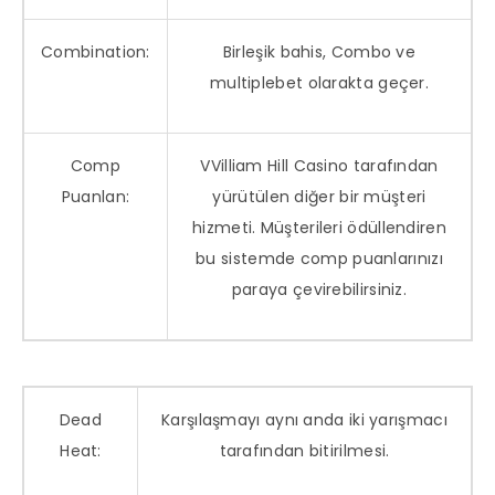
Combination:
Birleşik bahis, Combo ve
multiplebet olarakta geçer.
Comp
VVilliam Hill Casino tarafından
Puanlan:
yürütülen diğer bir müşteri
hizmeti. Müşterileri ödüllendiren
bu sistemde comp puanlarınızı
paraya çevirebilirsiniz.
Dead
Karşılaşmayı aynı anda iki yarışmacı
Heat:
tarafından bitirilmesi.