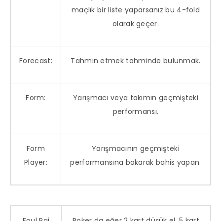
maçlık bir liste yaparsanız bu 4-fold
olarak geçer.
Forecast:
Tahmin etmek tahminde bulunmak.
Form:
Yarışmacı veya takımın geçmişteki
performansı.
Form
Yarışmacının geçmişteki
Player:
performansına bakarak bahis yapan.
Foul Pai
Poker da eğer 2 kart düşük el, 5 kart