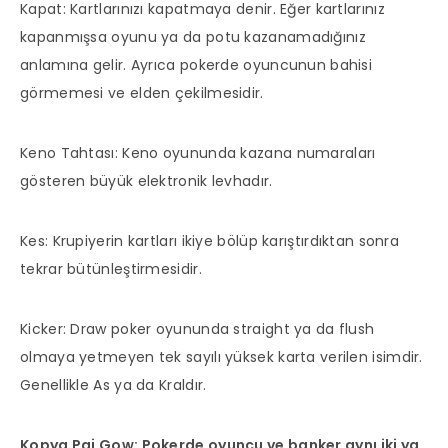
Kapat: Kartlarınızı kapatmaya denir. Eğer kartlarınız
kapanmışsa oyunu ya da potu kazanamadığınız
anlamına gelir. Ayrıca pokerde oyuncunun bahisi
görmemesi ve elden çekilmesidir.
Keno Tahtası: Keno oyununda kazana numaraları
gösteren büyük elektronik levhadır.
Kes: Krupiyerin kartları ikiye bölüp karıştırdıktan sonra
tekrar bütünleştirmesidir.
Kicker: Draw poker oyununda straight ya da flush
olmaya yetmeyen tek sayılı yüksek karta verilen isimdir.
Genellikle As ya da Kraldır.
Kopya Pai Gow:
Pokerde oyuncu ve banker aynı iki ya