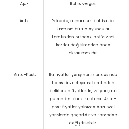
Ajax:
Bahis vergisi.
Ante:
Pokerde, minumum bahisin bir
kısmının bütün oyuncular
tarafından ortadaki pot’a yeni
kartlar dağıtılmadan önce
aktarılmasıdır.
Ante-Post:
Bu fiyatlar yarışmanın öncesinde
bahis düzenleyicisi tarafından
belirlenen fiyatlardır, ve yarışma
gününden önce saptanır. Ante-
post fiyatlar yalnızca bazı özel
yarışlarda geçerlidir ve sonradan
değiştirilebilir.