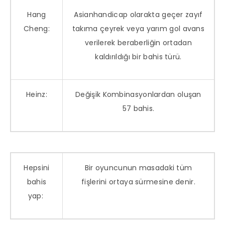
Hang
Asianhandicap olarakta geçer zayıf
Cheng:
takıma çeyrek veya yarım gol avans
verilerek beraberliğin ortadan
kaldırıldığı bir bahis türü.
Heinz:
Değişik Kombinasyonlardan oluşan
57 bahis.
Hepsini
Bir oyuncunun masadaki tüm
bahis
fişlerini
ortaya sürmesine denir.
yap: