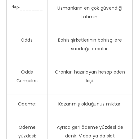
Na
:
P
________
Uzmanların en çok güvendiği
tahmin.
Odds:
Bahis şirketlerinin bahisçilere
sunduğu oranlar.
Odds
Oranları hazırlayan hesap eden
Compiler:
kişi.
Ödeme:
Kazanmış olduğunuz miktar.
Ödeme
Ayrıca geri ödeme yüzdesi de
yüzdesi:
denir, Video ya da slot