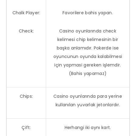
Chalk Player:
Favorilere bahis yapan.
Check:
Casino oyunlarında check
kelimesi chip kelimesinin bir
başka anlamıdır. Pokerde ise
oyuncunun oyunda kalabilmesi
için yapmasi gereken işlemdir.
(Bahis yapamaz)
Chips:
Casino oyunlarında para yerine
kullanılan yuvarlak jetonlardır.
Çift:
Herhangi iki aynı kart.