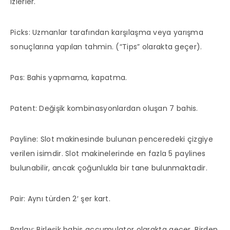
izlerler.
Picks:
Uzmanlar tarafından karşılaşma veya yarışma
sonuçlarına yapılan tahmin. (“Tips” olarakta geçer).
Pas:
Bahis yapmama, kapatma.
Patent:
Değişik kombinasyonlardan oluşan 7 bahis.
Payline:
Slot makinesinde bulunan penceredeki çizgiye
verilen isimdir. Slot makinelerinde en fazla 5 paylines
bulunabilir, ancak çoğunlukla bir tane bulunmaktadir.
Pair:
Aynı türden 2′ şer kart.
Parlay:
Birleşik bahis accumulator olarakta geçer. Birden