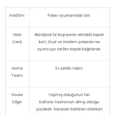
Hold’Em:
Poker oyunlarından biri.
Hole
Blackjack’te krupiyenin elindeki kapalı
Card:
kart, Stud ve Holdem pokerde ise
oyuncuya verilen kapalı kağıtlardır.
Home
Ev sahibi takım
Team:
House
Yapmış olduğunuz her
Edge:
bahiste Casinonun almış olduğu
yüzdedir. Kazanan bahisleri öderken