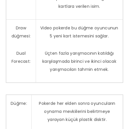
kartlara verilen isim.
Draw
Video pokerde bu düğme oyuncunun
düğmesi:
5 yeni kart istemesini sağlar.
Dual
Üçten fazla yarışmacının katıldığı
Forecast:
karşılaşmada birinci ve ikinci olacak
yarışmacıları tahmin etmek.
Düğme:
Pokerde her elden sonra oyuncuların
oynama mevkiilerini belirtmeye
yarayan küçük plastik disktir.