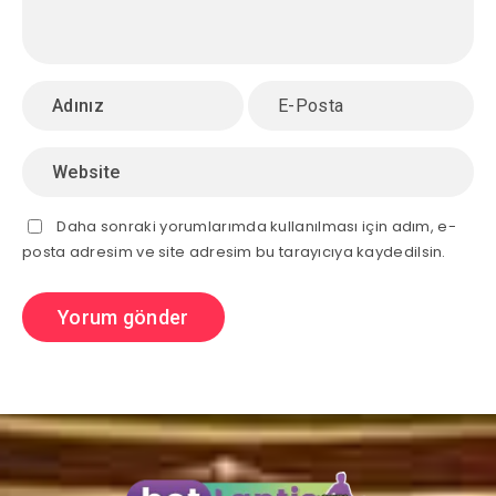
Daha sonraki yorumlarımda kullanılması için adım, e-
posta adresim ve site adresim bu tarayıcıya kaydedilsin.