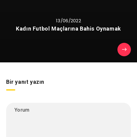
13/06/2022
Kadın Futbol Maçlarına Bahis Oynamak
Bir yanıt yazın