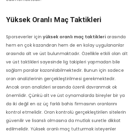
Yüksek Oranlı Maç Taktikleri
Sporseverler için
yüksek oranlı maç taktikleri
arasında
hem en çok kazandıran hem de en kolay uygulananlar
arasında alt ve üst bulunmaktadır. Özellikle etkili olan alt
ve üst taktikleri sayesinde lig takipleri yapmadan bile
sağlam paralar kazanılabilmektedir. Bunun için sadece
oran analizlerinin gerçekleştirilmesi gerekmektedir.
Ancak oran analizleri sırasında özenli davranmak ok
önemlidir. Çünkü alt ve üst oynamalarda bireyler bir ya
da iki değil en az üç farklı bahis firmasının oranlarını
kontrol etmelidir. Oran kontrolü gerçekleştirilen sitelerin
güvenilir ve lisanslı olmasına da mutlak suretle dikkat
edilmelidir. Yüksek oranlı maç tutturmak isteyenler