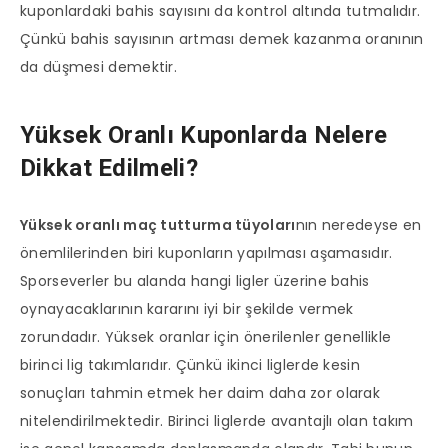
kuponlardaki bahis sayısını da kontrol altında tutmalıdır.
Çünkü bahis sayısının artması demek kazanma oranının
da düşmesi demektir.
Yüksek Oranlı Kuponlarda Nelere
Dikkat Edilmeli?
Yüksek oranlı maç tutturma tüyoları
nın neredeyse en
önemlilerinden biri kuponların yapılması aşamasıdır.
Sporseverler bu alanda hangi ligler üzerine bahis
oynayacaklarının kararını iyi bir şekilde vermek
zorundadır. Yüksek oranlar için önerilenler genellikle
birinci lig takımlarıdır. Çünkü ikinci liglerde kesin
sonuçları tahmin etmek her daim daha zor olarak
nitelendirilmektedir. Birinci liglerde avantajlı olan takım