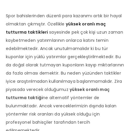
Spor bahislerinden düzenli para kazanımı artık bir hayal
olmaktan çıkmıştır. Özellikle
yüksek oranlı maç
tutturma taktikleri
sayesinde pek çok kişi uzun zaman
kaybetmeden yatırımlarının onlarca katını temin
edebilmektedir. Ancak unutulmamalıdır ki bu tür
kuponlar için yüklü yatırımlar gerçekleştirilmektedir. Bu
da doğal olarak tutmayan kuponların kayıp miktarlarının
da fazla olması demektir. Bu neden yüzünden taktikler
iyice araştırılmadan kullanılmaya başlanmamalıdır. Zira
piyasada verecek olduğumuz
yüksek oranlı maç
tutturma taktiği
ne alternatif yöntemler de
bulunmaktadır. Ancak vereceklerimizin dışında kalan
yöntemler risk oranları da yüksek olduğu için
profesyonel bahisçiler tarafından tercih
edilmemektedir.