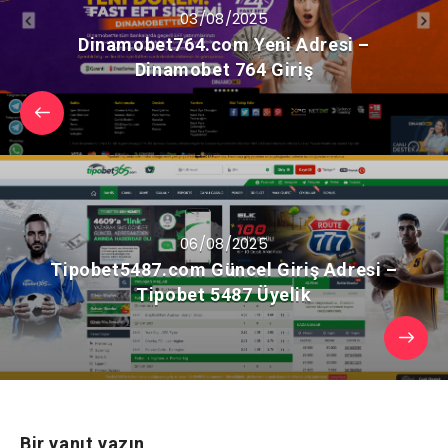
03/08/2025
Dinamobet764.com Yeni Adresi –
Dinamobet 764 Giriş
06/08/2025
Tipobet5487.com Güncel Giriş Adresi –
Tipobet 5487 Üyelik
Bir yanıt yazın