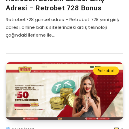
Adresi – Retrobet 728 Bonus
Retrobet728 güncel adres – Retrobet 728 yeni giriş
adresi, online bahis sitelerindeki artış teknoloji
çağındaki ilerleme ile…
Retrobet