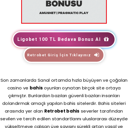
Ligobet 100 TL Bedava Bonus Al
Retrobet Giriş İçin Tıklayınız
Son zamanlarda Sanal ortamda hızla büyüyen ve çoğalan
casino ve
bahis
oyunları oynatan birçok site ortaya
çıkmıştır. Bunlardan bazıları güvenli bazıları insanları
dolandırmak amaçlı yapılan bahis sitelerdir. Bahis siteleri
arasında yer alan
Retrobet bahis
severler tarafından
sevilen ve tercih edilen standartlarını uluslararası düzeyde
yükseltmeye çalışan üye sayısını sürekli artan yasal ve