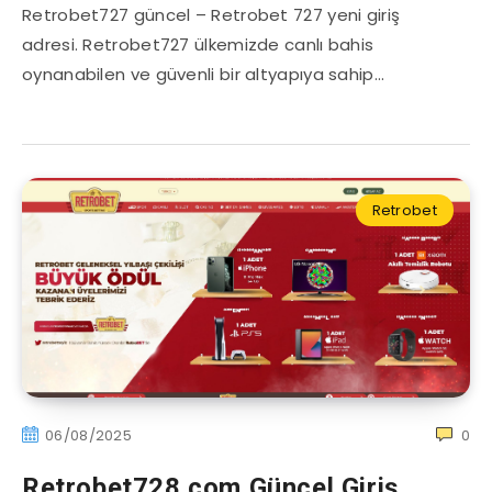
Retrobet727 güncel – Retrobet 727 yeni giriş
adresi. Retrobet727 ülkemizde canlı bahis
oynanabilen ve güvenli bir altyapıya sahip…
Retrobet
06/08/2025
0
Retrobet728.com Güncel Giriş