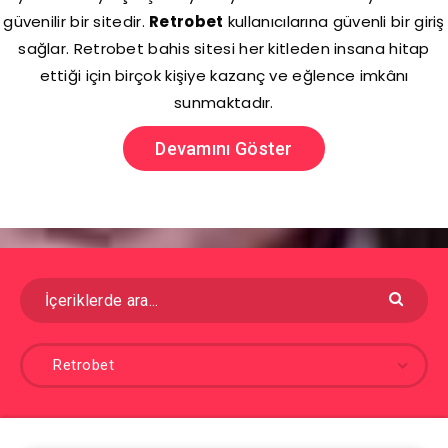
güvenilir bir sitedir.
Retrobet
kullanıcılarına güvenli bir giriş
sağlar. Retrobet bahis sitesi her kitleden insana hitap
ettiği için birçok kişiye kazanç ve eğlence imkânı
sunmaktadır.
Devamını Göster
Retrobet