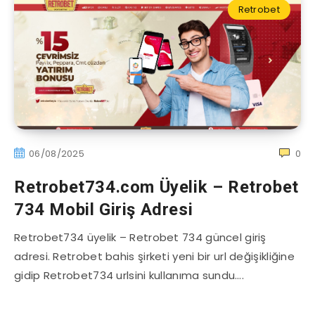
Retrobet
06/08/2025
0
Retrobet734.com Üyelik – Retrobet
734 Mobil Giriş Adresi
Retrobet734 üyelik – Retrobet 734 güncel giriş
adresi. Retrobet bahis şirketi yeni bir url değişikliğine
gidip Retrobet734 urlsini kullanıma sundu….