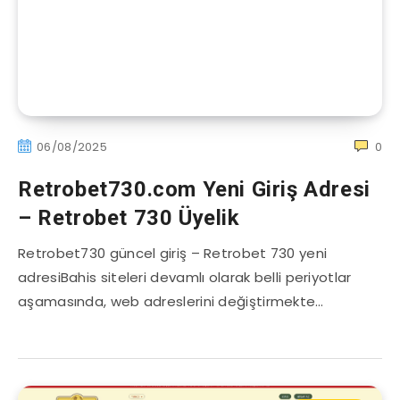
06/08/2025
0
Retrobet730.com Yeni Giriş Adresi
– Retrobet 730 Üyelik
Retrobet730 güncel giriş – Retrobet 730 yeni
adresiBahis siteleri devamlı olarak belli periyotlar
aşamasında, web adreslerini değiştirmekte…