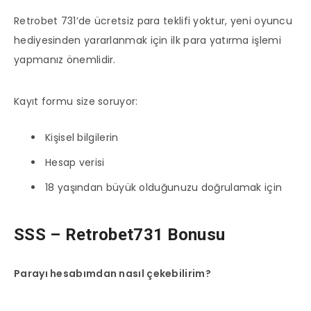
Retrobet 731’de ücretsiz para teklifi yoktur, yeni oyuncu
hediyesinden yararlanmak için ilk para yatırma işlemi
yapmanız önemlidir.
Kayıt formu size soruyor:
Kişisel bilgilerin
Hesap verisi
18 yaşından büyük olduğunuzu doğrulamak için
SSS – Retrobet731 Bonusu
Parayı hesabımdan nasıl çekebilirim?