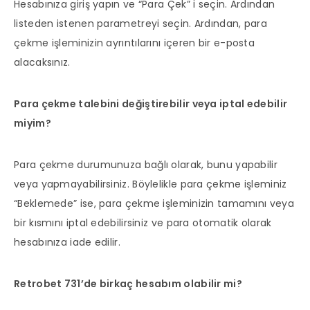
Hesabınıza giriş yapın ve “Para Çek” i seçin. Ardından
listeden istenen parametreyi seçin. Ardından, para
çekme işleminizin ayrıntılarını içeren bir e-posta
alacaksınız.
Para çekme talebini değiştirebilir veya iptal edebilir
miyim?
Para çekme durumunuza bağlı olarak, bunu yapabilir
veya yapmayabilirsiniz. Böylelikle para çekme işleminiz
“Beklemede” ise, para çekme işleminizin tamamını veya
bir kısmını iptal edebilirsiniz ve para otomatik olarak
hesabınıza iade edilir.
Retrobet 731’de birkaç hesabım olabilir mi?