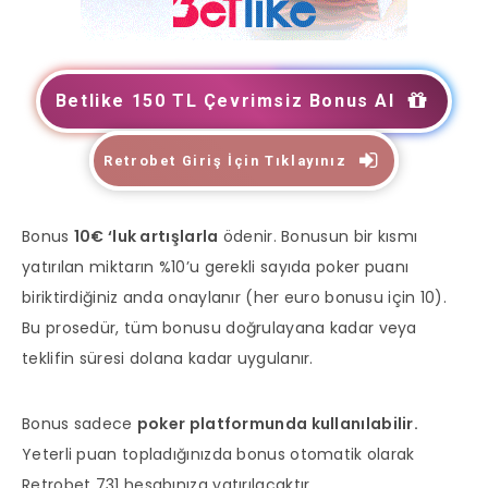
Betlike 150 TL Çevrimsiz Bonus Al
Retrobet Giriş İçin Tıklayınız
Bonus
10€ ‘luk artışlarla
ödenir. Bonusun bir kısmı
yatırılan miktarın %10’u gerekli sayıda poker puanı
biriktirdiğiniz anda onaylanır (her euro bonusu için 10).
Bu prosedür, tüm bonusu doğrulayana kadar veya
teklifin süresi dolana kadar uygulanır.
Bonus sadece
poker platformunda kullanılabilir.
Yeterli puan topladığınızda bonus otomatik olarak
Retrobet 731 hesabınıza yatırılacaktır.