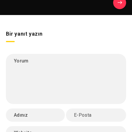
Bir yanıt yazın