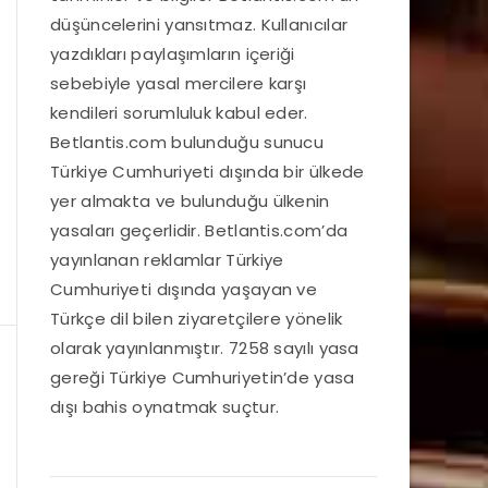
düşüncelerini yansıtmaz. Kullanıcılar
yazdıkları paylaşımların içeriği
sebebiyle yasal mercilere karşı
kendileri sorumluluk kabul eder.
Betlantis.com bulunduğu sunucu
Türkiye Cumhuriyeti dışında bir ülkede
yer almakta ve bulunduğu ülkenin
yasaları geçerlidir. Betlantis.com’da
yayınlanan reklamlar Türkiye
Cumhuriyeti dışında yaşayan ve
Türkçe dil bilen ziyaretçilere yönelik
olarak yayınlanmıştır. 7258 sayılı yasa
gereği Türkiye Cumhuriyetin’de yasa
dışı bahis oynatmak suçtur.