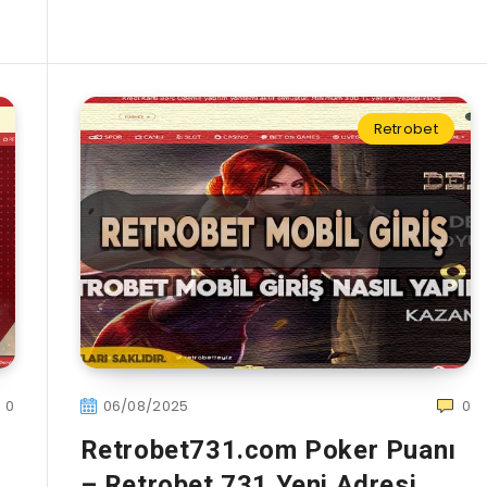
Retrobet
0
06/08/2025
0
Retrobet731.com Poker Puanı
– Retrobet 731 Yeni Adresi