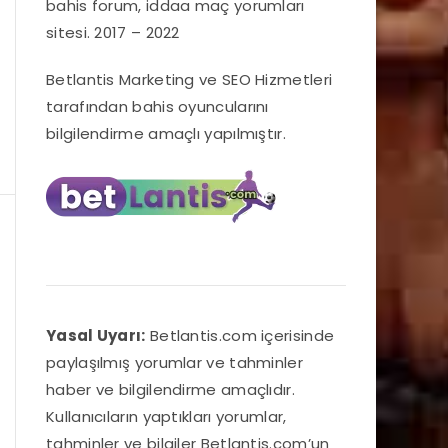
bahis forum, iddaa maç yorumları
sitesi. 2017 – 2022
Betlantis Marketing ve SEO Hizmetleri
tarafından bahis oyuncularını
bilgilendirme amaçlı yapılmıştır.
Yasal Uyarı:
Betlantis.com içerisinde
paylaşılmış yorumlar ve tahminler
haber ve bilgilendirme amaçlıdır.
Kullanıcıların yaptıkları yorumlar,
tahminler ve bilgiler Betlantis.com’un