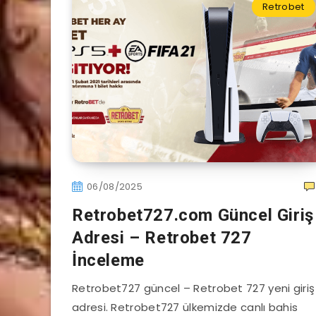
Retrobet
06/08/2025
Retrobet727.com Güncel Giriş
Adresi – Retrobet 727
İnceleme
Retrobet727 güncel – Retrobet 727 yeni giriş
adresi. Retrobet727 ülkemizde canlı bahis