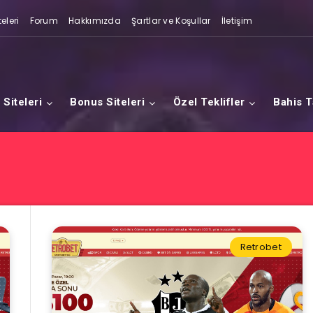
eleri
Forum
Hakkımızda
Şartlar ve Koşullar
İletişim
 Siteleri
Bonus Siteleri
Özel Teklifler
Bahis T
Retrobet