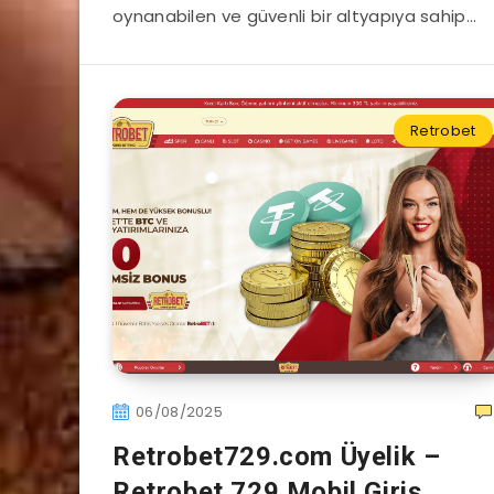
oynanabilen ve güvenli bir altyapıya sahip…
Retrobet
06/08/2025
Retrobet729.com Üyelik –
Retrobet 729 Mobil Giriş