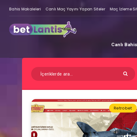
Bahis Makaleleri
Canlı Maç Yayını Yapan Siteler
Maç İzleme Sit
Canlı Bahis
Retrobet