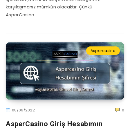
karşılaşmanız mümkün olacaktır. Çünkü
AsperCasino…
Aspercasino
08/06/2022
0
AsperCasino Giriş Hesabımın