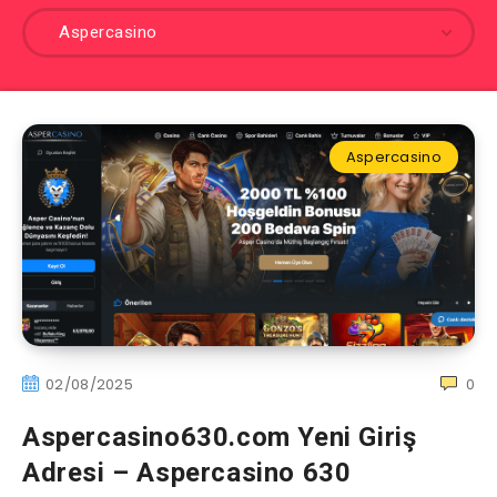
Aspercasino
Aspercasino
02/08/2025
0
Aspercasino630.com Yeni Giriş
Adresi – Aspercasino 630