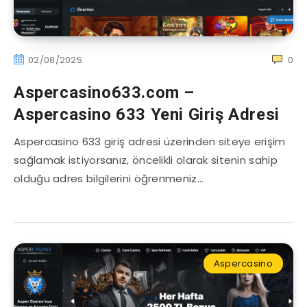
02/08/2025
0
Aspercasino633.com –
Aspercasino 633 Yeni Giriş Adresi
Aspercasino 633 giriş adresi üzerinden siteye erişim
sağlamak istiyorsanız, öncelikli olarak sitenin sahip
olduğu adres bilgilerini öğrenmeniz…
Aspercasino