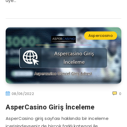
üye…
Aspercasino
08/06/2022
0
AsperCasino Giriş İnceleme
AsperCasino giriş sayfası hakkında bir inceleme
içerisindeyseniz de birçok farklı kategori ile