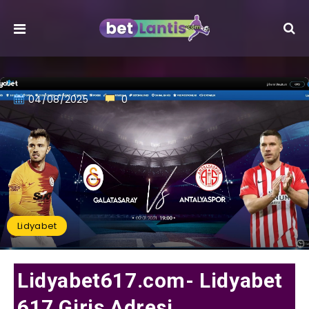
04/08/2025
0
Lidyabet
Lidyabet617.com- Lidyabet
617 Giriş Adresi