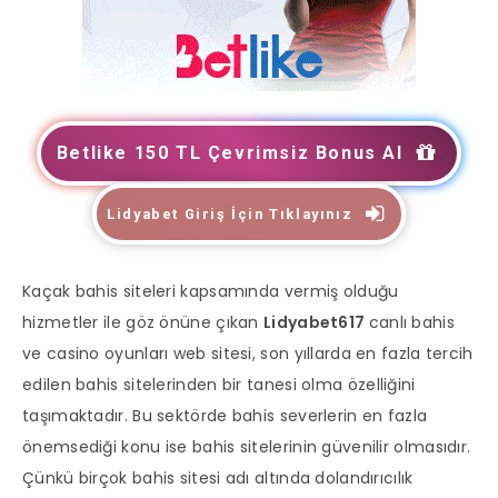
Betlike 150 TL Çevrimsiz Bonus Al
Lidyabet Giriş İçin Tıklayınız
Kaçak bahis siteleri kapsamında vermiş olduğu
hizmetler ile göz önüne çıkan
Lidyabet617
canlı bahis
ve casino oyunları web sitesi, son yıllarda en fazla tercih
edilen bahis sitelerinden bir tanesi olma özelliğini
taşımaktadır. Bu sektörde bahis severlerin en fazla
önemsediği konu ise bahis sitelerinin güvenilir olmasıdır.
Çünkü birçok bahis sitesi adı altında dolandırıcılık