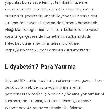
yapanlar, bahis severlerin yatırımlarının üzerine
yatmaktadır. Bu nedenle de bahis severler mağdur
duruma düşmektedir. Ancak Lidyabet617 bahis sitesi,
kullanıcılara güvenli bir ortamda hizmet vermektedir.
Aldığı Montenegro
lisansı
ile tüm kullanıcılarına yasal
koşullar çerçevesinde hizmetlerini sağlamaktadır.
Lidyabet
bahis sitesi giriş adresi olarak ise
https://Lidyabet617.com adresini kullanmaktadır.
Lidyabet617 Para Yatırma
Lidyabet617 bahis sitesi kullanıcılarının hem güvenli hem
de kolay bir şekilde para yatırma işlemlerini
gerçekleştirebilmeleri için en kolay
ödeme yöntemlerini
sunmaktadır. TL Nakit, Neteller, Clickpay, Ecopayz,
Webmoney, Astropay ve Bitcoin gibi ödeme