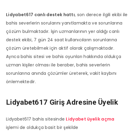
Lidyabet617 canlı destek hattı
, son derece ilgili ekibi ile
bahis severlerin sorularını yanıtlamakta ve sorunlarına
çözüm bulmaktadır. İşin uzmanlarının yer aldığı canlı
destek ekibi, 7 gün 24 saat kullanıcıların sorunlarına
çözüm üretebilmek için aktif olarak çalışmaktadır.
Ayrıca bahis sitesi ve bahis oyunları hakkında oldukça
uzman kişiler olması ile beraber, bahis severlerin
sorunlarına anında çözümler üreterek, vakit kaybını
önlemektedir.
Lidyabet617 Giriş Adresine Üyelik
Lidyabet617 bahis sitesinde
Lidyabet üyelik açma
işlemi de oldukça basit bir şekilde