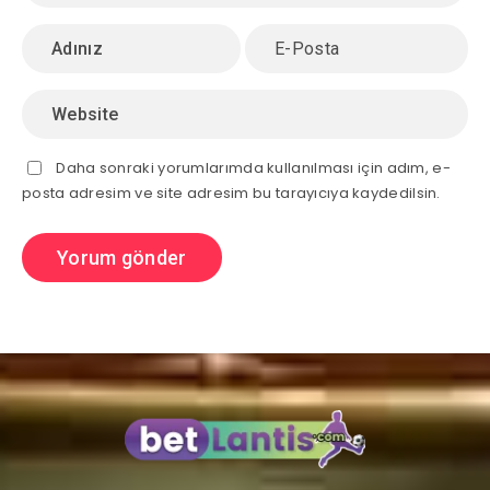
Daha sonraki yorumlarımda kullanılması için adım, e-
posta adresim ve site adresim bu tarayıcıya kaydedilsin.