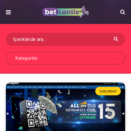
Kategoriler
Lidyabet