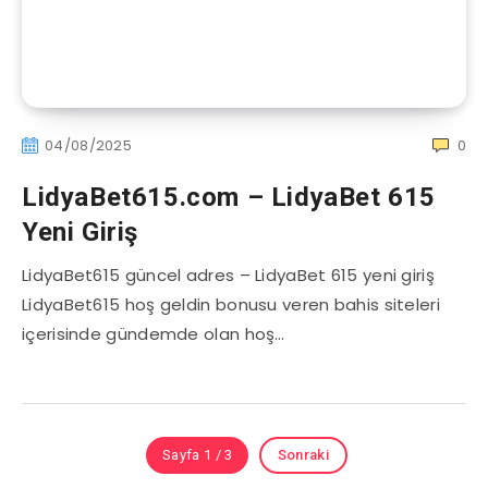
04/08/2025
0
LidyaBet615.com – LidyaBet 615
Yeni Giriş
LidyaBet615 güncel adres – LidyaBet 615 yeni giriş
LidyaBet615 hoş geldin bonusu veren bahis siteleri
içerisinde gündemde olan hoş…
Sayfa 1 / 3
Sonraki