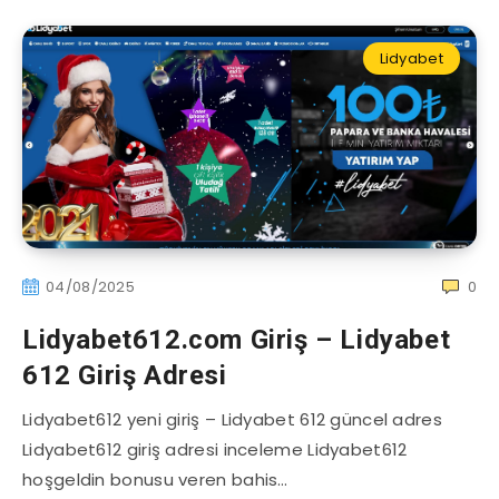
Lidyabet
04/08/2025
0
Lidyabet612.com Giriş – Lidyabet
612 Giriş Adresi
Lidyabet612 yeni giriş – Lidyabet 612 güncel adres
Lidyabet612 giriş adresi inceleme Lidyabet612
hoşgeldin bonusu veren bahis…