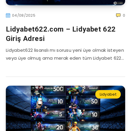
04/08/2025
0
Lidyabet622.com – Lidyabet 622
Giriş Adresi
Lidyabet622 lisanslı mı sorusu yeni üye olmak isteyen
veya üye olmuş ama merak eden tüm Lidyabet 622…
Lidyabet