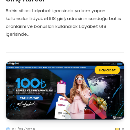
Bahis sitesi Lidyabet içerisinde yatırım yapan
kullanıcılar Lidyabet618 giriş adresinin sunduğu bahis
oranlarını ve bonusları kullanarak Lidyabet 618
içerisinde…
Lidyabet
04/08/2025
0