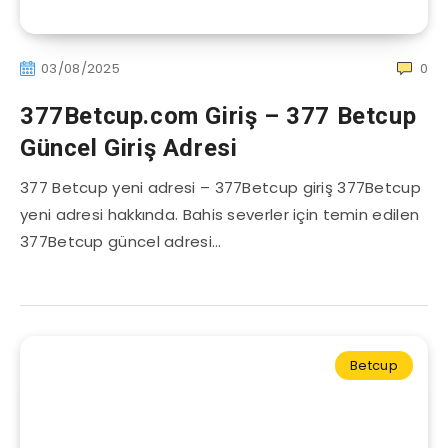
03/08/2025
0
377Betcup.com Giriş – 377 Betcup
Güncel Giriş Adresi
377 Betcup yeni adresi – 377Betcup giriş 377Betcup
yeni adresi hakkında. Bahis severler için temin edilen
377Betcup güncel adresi…
Betcup