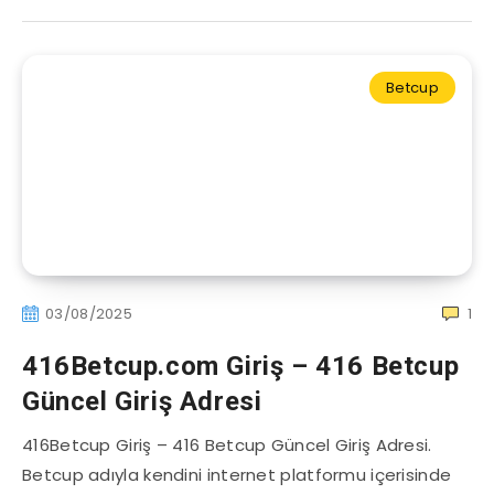
Betcup
03/08/2025
1
416Betcup.com Giriş – 416 Betcup
Güncel Giriş Adresi
416Betcup Giriş – 416 Betcup Güncel Giriş Adresi.
Betcup adıyla kendini internet platformu içerisinde