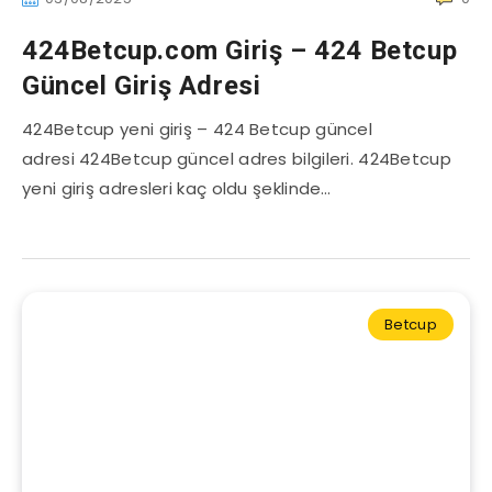
424Betcup.com Giriş – 424 Betcup
Güncel Giriş Adresi
424Betcup yeni giriş – 424 Betcup güncel
adresi 424Betcup güncel adres bilgileri. 424Betcup
yeni giriş adresleri kaç oldu şeklinde…
Betcup