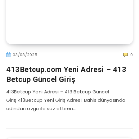
03/08/2025
0
413Betcup.com Yeni Adresi – 413
Betcup Güncel Giriş
413Betcup Yeni Adresi – 413 Betcup Güncel
Giriş 413Betcup Yeni Giriş Adresi. Bahis dünyasında
adından övgü ile söz ettiren…