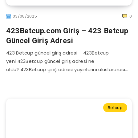
03/08/2025
0
423Betcup.com Giriş – 423 Betcup
Güncel Giriş Adresi
423 Betcup güncel giriş adresi – 423Betcup
yeni 423Betcup güncel giriş adresi ne
oldu? 423Betcup giriş adresi yayınlarını uluslararası…
Betcup