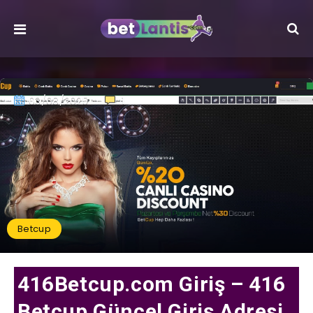
03/08/2025
1
Betcup
416Betcup.com Giriş – 416
Betcup Güncel Giriş Adresi