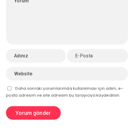
Daha sonraki yorumlarımda kullanılması için adım, e-
posta adresim ve site adresim bu tarayıcıya kaydedilsin.