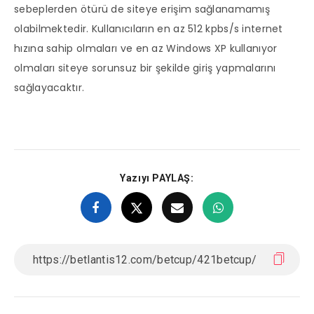
sebeplerden ötürü de siteye erişim sağlanamamış
olabilmektedir. Kullanıcıların en az 512 kpbs/s internet
hızına sahip olmaları ve en az Windows XP kullanıyor
olmaları siteye sorunsuz bir şekilde giriş yapmalarını
sağlayacaktır.
Yazıyı PAYLAŞ: