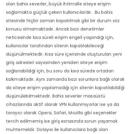
olan bahis severler, büyük ihtimalle siteye erişim
sağlamakta güçlük çeken kullanıcılardır. Bu bahis
sitesinde hiçbir zaman kapatılmak gibi bir durum söz
konusu olmamaktadır. Ancak bazı denetimler
neticesinde kısa süreli erişim engeli yaşandığı için,
kullanıcılar tarafından sitenin kapatılabileceği
düşünülmektedir. Kısa süre içerisinde oluşturulan yeni
giriş adresleri sayesinden yeniden siteye erişim
sağlanabildiği için, bu soru da kısa sürede ortadan
kalkmaktadır. Aynı zamanda bazı sorunlara bağlı olarak
da siteye erişim yapılamadığı için sitenin kapatılabildiği
düşünülebilmektedir. Bahis severler masaüstü
cihazlarında aktif olarak VPN kullanmıyorlar ise ya da
tarayıcı olarak Opera, Safari, Mozilla gibi seçenekler
tercih edilmemiş ise giriş esnasında sorun yaşamak
muhtemeldir. Dolayısı ile kullanıcılara bağlı olan