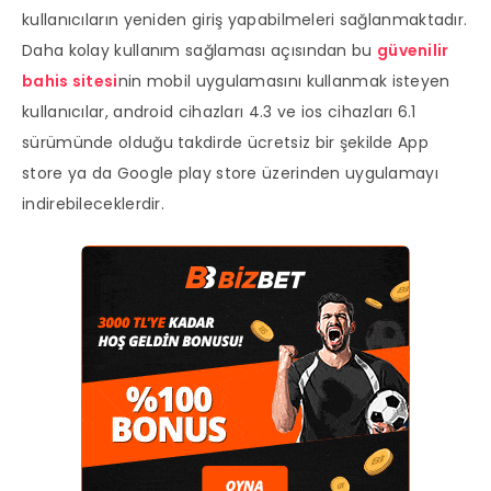
kullanıcıların yeniden giriş yapabilmeleri sağlanmaktadır.
Daha kolay kullanım sağlaması açısından bu
güvenilir
bahis sitesi
nin mobil uygulamasını kullanmak isteyen
kullanıcılar, android cihazları 4.3 ve ios cihazları 6.1
sürümünde olduğu takdirde ücretsiz bir şekilde App
store ya da Google play store üzerinden uygulamayı
indirebileceklerdir.