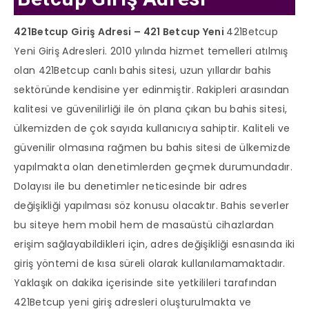
421Betcup Giriş Adresi – 421 Betcup Yeni
421Betcup
Yeni Giriş Adresleri.
2010 yılında hizmet temelleri atılmış
olan 421Betcup canlı bahis sitesi, uzun yıllardır bahis
sektöründe kendisine yer edinmiştir. Rakipleri arasından
kalitesi ve güvenilirliği ile ön plana çıkan bu bahis sitesi,
ülkemizden de çok sayıda kullanıcıya sahiptir. Kaliteli ve
güvenilir olmasına rağmen bu bahis sitesi de ülkemizde
yapılmakta olan denetimlerden geçmek durumundadır.
Dolayısı ile bu denetimler neticesinde bir adres
değişikliği yapılması söz konusu olacaktır. Bahis severler
bu siteye hem mobil hem de masaüstü cihazlardan
erişim sağlayabildikleri için, adres değişikliği esnasında iki
giriş yöntemi de kısa süreli olarak kullanılamamaktadır.
Yaklaşık on dakika içerisinde site yetkilileri tarafından
421Betcup yeni giriş adresleri oluşturulmakta ve