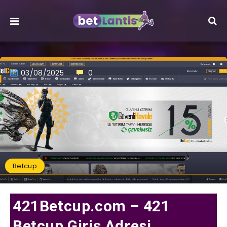
03/08/2025
0
Betcup
421Betcup.com – 421
Betcup Giriş Adresi