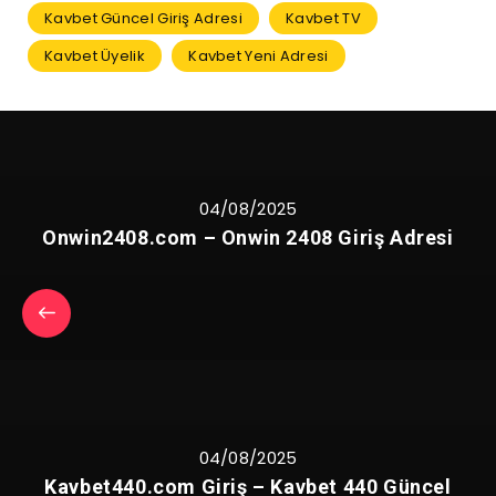
Kavbet Güncel Giriş Adresi
Kavbet TV
Kavbet Üyelik
Kavbet Yeni Adresi
04/08/2025
Onwin2408.com – Onwin 2408 Giriş Adresi
04/08/2025
Kavbet440.com Giriş – Kavbet 440 Güncel