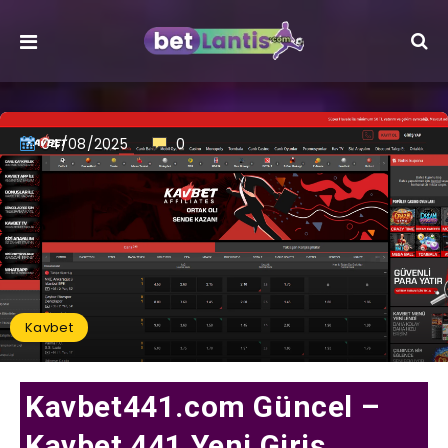
04/08/2025
0
Kavbet
Kavbet441.com Güncel –
Kavbet 441 Yeni Giriş