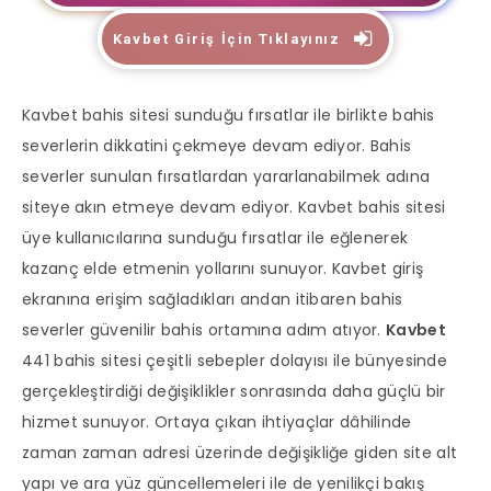
Kavbet Giriş İçin Tıklayınız
Kavbet bahis sitesi sunduğu fırsatlar ile birlikte bahis
severlerin dikkatini çekmeye devam ediyor. Bahis
severler sunulan fırsatlardan yararlanabilmek adına
siteye akın etmeye devam ediyor. Kavbet bahis sitesi
üye kullanıcılarına sunduğu fırsatlar ile eğlenerek
kazanç elde etmenin yollarını sunuyor. Kavbet giriş
ekranına erişim sağladıkları andan itibaren bahis
severler güvenilir bahis ortamına adım atıyor.
Kavbet
441 bahis sitesi çeşitli sebepler dolayısı ile bünyesinde
gerçekleştirdiği değişiklikler sonrasında daha güçlü bir
hizmet sunuyor. Ortaya çıkan ihtiyaçlar dâhilinde
zaman zaman adresi üzerinde değişikliğe giden site alt
yapı ve ara yüz güncellemeleri ile de yenilikçi bakış