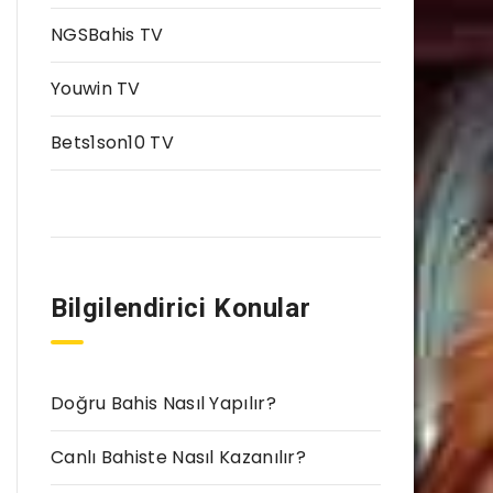
NGSBahis TV
Youwin TV
Bets1son10 TV
Bilgilendirici Konular
Doğru Bahis Nasıl Yapılır?
Canlı Bahiste Nasıl Kazanılır?