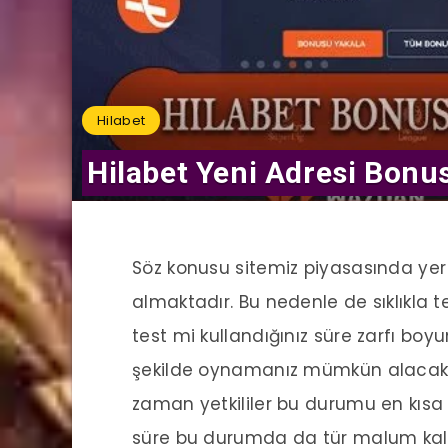
Hilabet
Hilabet Yeni Adresi Bonu
Söz konusu sitemiz piyasasında ye
almaktadır. Bu nedenle de sıklıkla t
test mi kullandığınız süre zarfı boy
şekilde oynamanız mümkün alacakları
zaman yetkililer bu durumu en kısa s
süre bu durumda da tür malum kalma