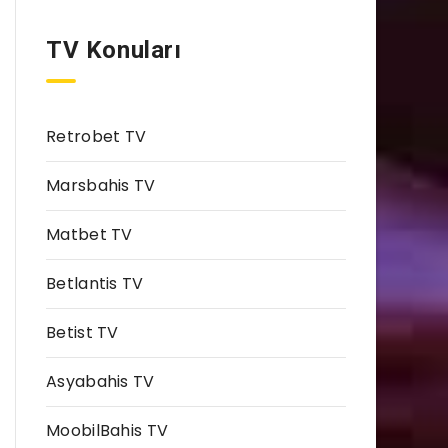
TV Konuları
Retrobet TV
Marsbahis TV
Matbet TV
Betlantis TV
Betist TV
Asyabahis TV
MoobilBahis TV