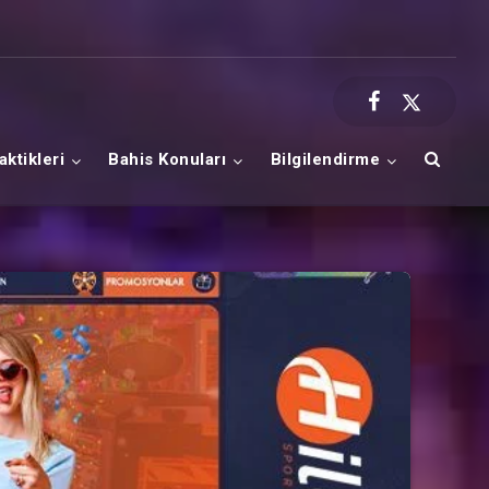
aktikleri
Bahis Konuları
Bilgilendirme