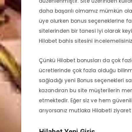
düzenlenmiştir. Site üzerinden kul
daha başarılı olmamız mümkün olacak
üye olurken bonus seçeneklerine faz
sitelerinden bir tanesi iyi olarak key
Hilabet bahis sitesini incelemelisiniz
Çünkü Hilabet bonusları da çok fazla
ücretlerinde çok fazla olduğu bilinm
sağladığı yeni Bonus seçenekleri sa
kazandıran bu site müşterilerin m
etmektedir. Eğer siz ve hem güvenil
arıyorsanız mutlaka Hilabeti ziyaret 
Hilabet Yeni Giriş