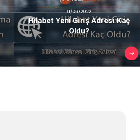
11/06/2022
Hilabet Yeni Giriş Adresi Kaç
Oldu?