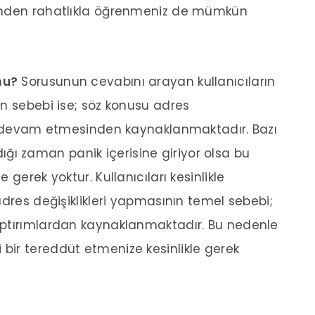
inden rahatlıkla öğrenmeniz de mümkün
mu?
Sorusunun cevabını arayan kullanıcıların
n sebebi ise; söz konusu adres
ya devam etmesinden kaynaklanmaktadır. Bazı
ldığı zaman panik içerisine giriyor olsa bu
gerek yoktur. Kullanıcıları kesinlikle
adres değişiklikleri yapmasının temel sebebi;
aptırımlardan kaynaklanmaktadır. Bu nedenle
angi bir tereddüt etmenize kesinlikle gerek