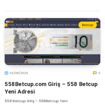
Betcup
03/08/2025
0
558Betcup.com Giriş – 558 Betcup
Yeni Adresi
558 Betcup Giriş – 558Betcup Yeni