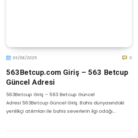
03/08/2025
0
563Betcup.com Giriş – 563 Betcup
Güncel Adresi
563Betcup Giriş – 563 Betcup Güncel
Adresi 563Betcup Güncel Giriş. Bahis dünyasındaki
yenilikçi atılımları ile bahis severlerin ilgi odağı…