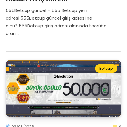
555Betcup güncel – 555 Betcup yeni
adresi 555Betcup güncel giriş adresi ne
oldu? 555Betcup giriş adresi alanında tecrübe
oranı…
Betcup
03/08/2025
0