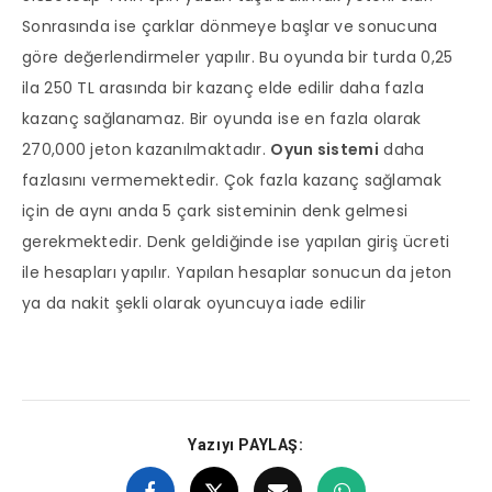
Sonrasında ise çarklar dönmeye başlar ve sonucuna
göre değerlendirmeler yapılır. Bu oyunda bir turda 0,25
ila 250 TL arasında bir kazanç elde edilir daha fazla
kazanç sağlanamaz. Bir oyunda ise en fazla olarak
270,000 jeton kazanılmaktadır.
Oyun sistemi
daha
fazlasını vermemektedir. Çok fazla kazanç sağlamak
için de aynı anda 5 çark sisteminin denk gelmesi
gerekmektedir. Denk geldiğinde ise yapılan giriş ücreti
ile hesapları yapılır. Yapılan hesaplar sonucun da jeton
ya da nakit şekli olarak oyuncuya iade edilir
Yazıyı PAYLAŞ: