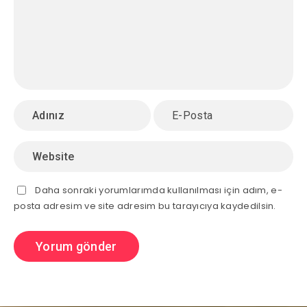
Daha sonraki yorumlarımda kullanılması için adım, e-
posta adresim ve site adresim bu tarayıcıya kaydedilsin.