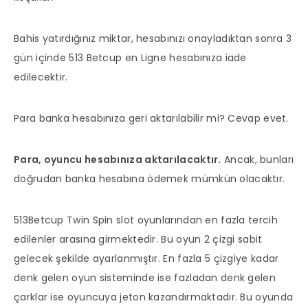
Bahis yatırdığınız miktar, hesabınızı onayladıktan sonra 3
gün içinde 513 Betcup en Ligne hesabınıza iade
edilecektir.
Para banka hesabınıza geri aktarılabilir mi? Cevap evet.
Para, oyuncu hesabınıza aktarılacaktır.
Ancak, bunları
doğrudan banka hesabına ödemek mümkün olacaktır.
513Betcup Twin Spin slot oyunlarından en fazla tercih
edilenler arasına girmektedir. Bu oyun 2 çizgi sabit
gelecek şekilde ayarlanmıştır. En fazla 5 çizgiye kadar
denk gelen oyun sisteminde ise fazladan denk gelen
çarklar ise oyuncuya jeton kazandırmaktadır. Bu oyunda