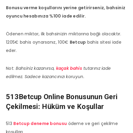
Bonusu verme koşullarını yerine getirirseniz, bahsiniz
oyuncu hesabınıza %100 iade edilir.
Ödenen miktar, ilk bahsinizin miktarına bağlı olacaktır.
1205€ bahis oynarsanız, 100€
Betcup
bahis sitesi iade
eder.
Not:
Bahsiniz kazanırsa,
kaçak bahis
tutarınız iade
edilmez. Sadece kazancınızı koruyun.
513Betcup Online Bonusunun Geri
Çekilmesi: Hüküm ve Koşullar
513
Betcup deneme bonusu
ödeme ve geri çekilme
koşulları