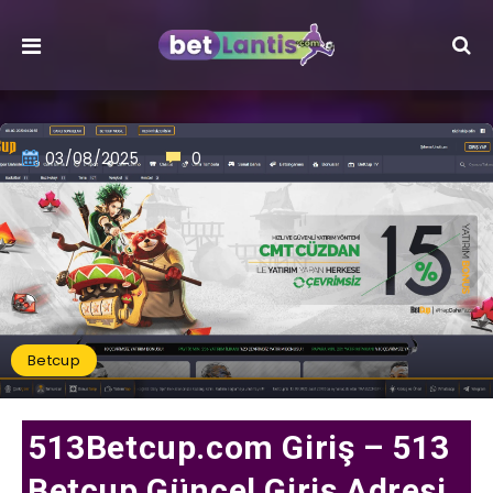
03/08/2025
0
Betcup
513Betcup.com Giriş – 513
Betcup Güncel Giriş Adresi