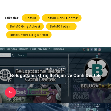
Bets10
Bets10 Canlı Destek
Etiketler:
Bets10 Giriş Adresi
Bets10 İletişim
Bets10 Yeni Giriş Adresi
08/06/2022
Belugabahis Giriş İletişim ve Canlı Destek