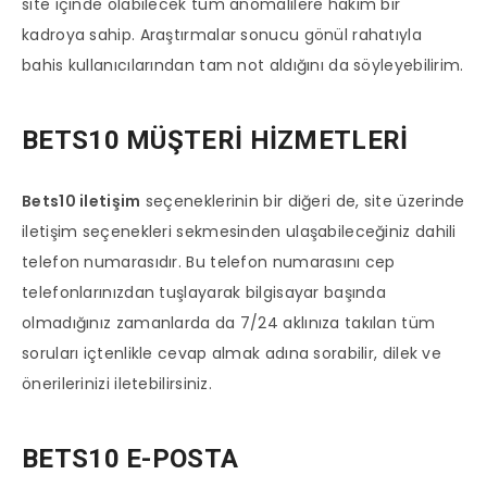
site içinde olabilecek tüm anomalilere hakim bir
kadroya sahip. Araştırmalar sonucu gönül rahatıyla
bahis kullanıcılarından tam not aldığını da söyleyebilirim.
BETS10 MÜŞTERİ HİZMETLERİ
Bets10 iletişim
seçeneklerinin bir diğeri de, site üzerinde
iletişim seçenekleri sekmesinden ulaşabileceğiniz dahili
telefon numarasıdır. Bu telefon numarasını cep
telefonlarınızdan tuşlayarak bilgisayar başında
olmadığınız zamanlarda da 7/24 aklınıza takılan tüm
soruları içtenlikle cevap almak adına sorabilir, dilek ve
önerilerinizi iletebilirsiniz.
BETS10 E-POSTA