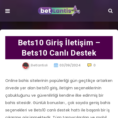
Bets10 Giriş İletişim –
Bets10 Canlı Destek
Betlantisli
03/09/2024
0
Online bahis sitelerinin popülerliği gün geçtikçe artarken
zirvede yer alan bets10 giriş, iletişim seçeneklerinin
çabukluğunu ve güvenilirliği kendine ilke edinmiş bir
bahis sitesidir. Günlük bonusları , çok sayıda geniş bahis
seçenekleri ve Bets10 canlı destek hattı ile başarılı bir iş
çıkarmış görünmektedir. Tüm tarayıcılardan ve mobil