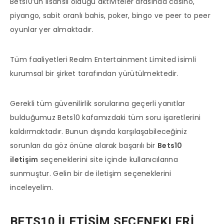
Bets10’un lisanslı olduğu aktiviteler arasında casino,
piyango, sabit oranlı bahis, poker, bingo ve peer to peer
oyunlar yer almaktadır.
Tüm faaliyetleri Realm Entertainment Limited isimli
kurumsal bir şirket tarafından yürütülmektedir.
Gerekli tüm güvenilirlik sorularına geçerli yanıtlar
bulduğumuz Bets10 kafamızdaki tüm soru işaretlerini
kaldırmaktadır. Bunun dışında karşılaşabileceğiniz
sorunları da göz önüne alarak başarılı bir
Bets10
iletişim
seçeneklerini site içinde kullanıcılarına
sunmuştur. Gelin bir de iletişim seçeneklerini
inceleyelim.
BETS10 İLETİŞİM SEÇENEKLERİ