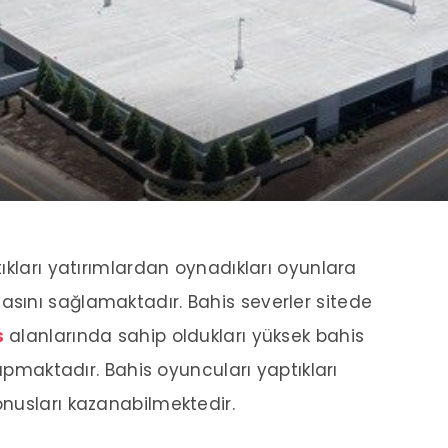
ıkları yatırımlardan oynadıkları oyunlara
sını sağlamaktadır. Bahis severler sitede
s
alanlarında sahip oldukları yüksek bahis
yapmaktadır. Bahis oyuncuları yaptıkları
nusları kazanabilmektedir.