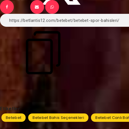
Etiketler:
Betebet
Betebet Bahis Seçenekleri
Betebet Canlı Ba