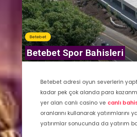
Betebet
Betebet Spor Bahisleri
Betebet adresi oyun severlerin yapt
kadar pek çok alanda para kazanma
yer alan canlı casino ve
canlı bahi
oranlarını kullanarak yatırımlarını 
yatırımlar sonucunda da yatırım bo