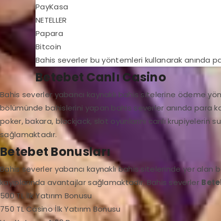
PayKasa
NETELLER
Papara
Bitcoin
Bahis severler bu yöntemleri kullanarak anında para 
Betebet Canlı Casino
Bahis severler yabancı kaynaklı bahis sitelerine ödeme yönt
bölümünde bahislerini yapan bahis severler anında para kaz
poker, bakara, blackjack, slot oyunlarını canlı krupiyeler
sağlamaktadır.
Betebet Bonusları
Bahis severler yabancı kaynaklı bahis sitelerinde yer ala
kayıplarında avantajlar sağlamaktadır. Bahis severler
Bete
500 TL İlk Yatırım Bonusu
750 TL Casino İlk Yatırım Bonusu