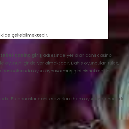
şekilde çekebilmektedir.
tebet casino giriş
adresinde yer alan canlı casino
 oyunun içinde yer almaktadır. Bahis oyuncuları rulet,
gas casinolarında oyun oynuyormuş gibi hissetmesini
ktedir. Bu bonuslar bahis severlere hem oyunlarda hem de