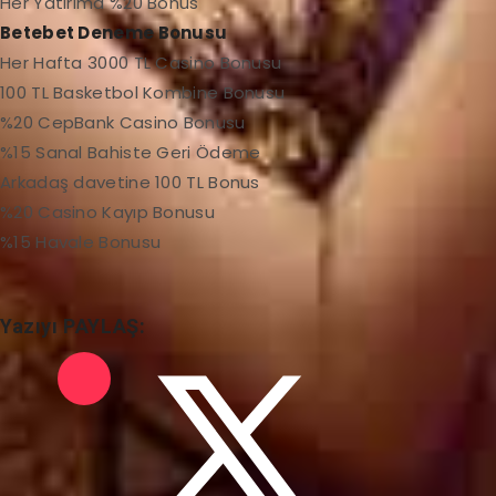
Her Yatırıma %20 Bonus
Betebet Deneme Bonusu
Her Hafta 3000 TL Casino Bonusu
100 TL Basketbol Kombine Bonusu
%20 CepBank Casino Bonusu
%15 Sanal Bahiste Geri Ödeme
Arkadaş davetine 100 TL Bonus
%20 Casino Kayıp Bonusu
%15 Havale Bonusu
Yazıyı PAYLAŞ: