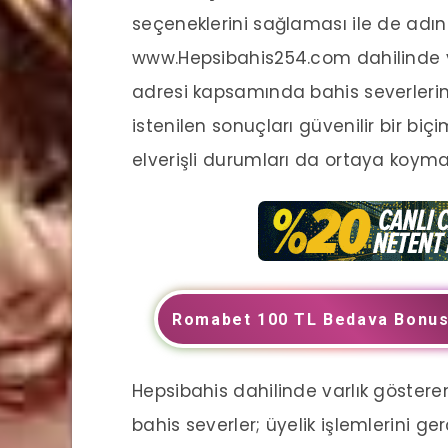
seçeneklerini sağlaması ile de adın
www.Hepsibahis254.com dahilinde va
adresi kapsamında bahis severleri
istenilen sonuçları güvenilir bir 
elverişli durumları da ortaya koyma
Romabet 100 TL Bedava Bonus
Hepsibahis dahilinde varlık göster
bahis severler; üyelik işlemlerini g