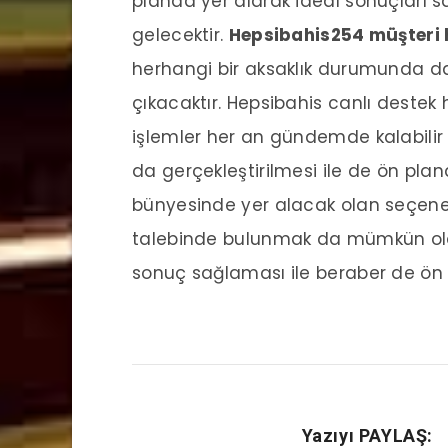
planda yer alarak ideal sonuçları
gelecektir.
Hepsibahis254 müşteri 
herhangi bir aksaklık durumunda d
çıkacaktır. Hepsibahis canlı deste
işlemler her an gündemde kalabilir
da gerçekleştirilmesi ile de ön plan
bünyesinde yer alacak olan seçene
talebinde bulunmak da mümkün olac
sonuç sağlaması ile beraber de ön 
Yazıyı PAYLAŞ: