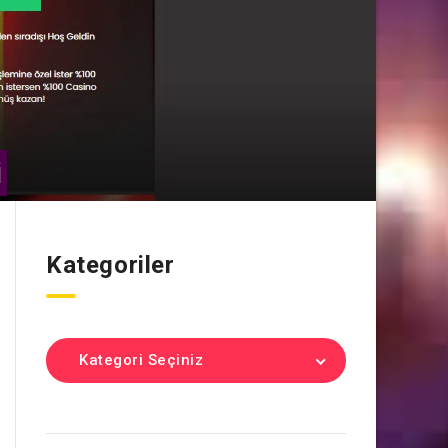
i
Kategoriler
Kategori Seçiniz