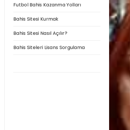
Futbol Bahis Kazanma Yolları
Bahis Sitesi Kurmak
Bahis Sitesi Nasıl Açılır?
Bahis Siteleri Lisans Sorgulama