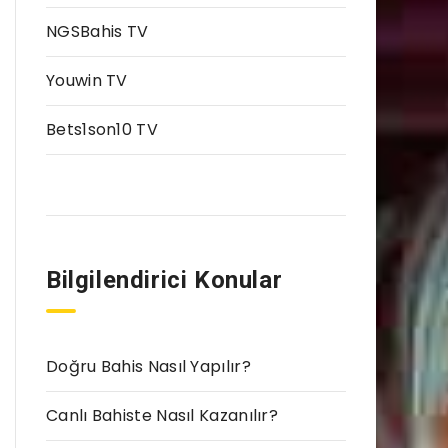
NGSBahis TV
Youwin TV
Bets1son10 TV
Bilgilendirici Konular
Doğru Bahis Nasıl Yapılır?
Canlı Bahiste Nasıl Kazanılır?