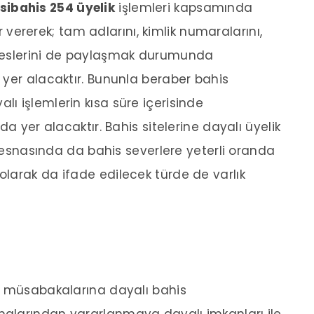
sibahis 254 üyelik
işlemleri kapsamında
er vererek; tam adlarını, kimlik numaralarını,
reslerini de paylaşmak durumunda
 yer alacaktır. Bununla beraber bahis
ı işlemlerin kısa süre içerisinde
a yer alacaktır. Bahis sitelerine dayalı üyelik
i esnasında da bahis severlere yeterli oranda
larak da ifade edilecek türde de varlık
r müsabakalarına dayalı bahis