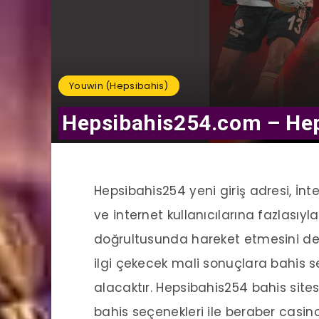
Youwin (Hepsibahis)
Hepsibahis254.com – Heps
Hepsibahis254 yeni giriş adresi, İn
ve internet kullanıcılarına fazlasıy
doğrultusunda hareket etmesini de 
ilgi çekecek mali sonuçlara bahis 
alacaktır. Hepsibahis254 bahis site
bahis seçenekleri ile beraber cas