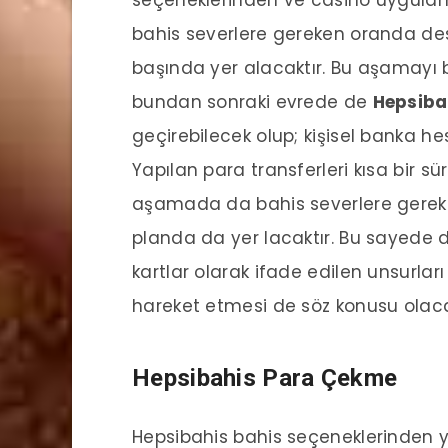
seçeneklerinden ve casino uygulam
bahis severlere gereken oranda des
başında yer alacaktır. Bu aşamayı b
bundan sonraki evrede de
Hepsiba
geçirebilecek olup; kişisel banka he
Yapılan para transferleri kısa bir s
aşamada da bahis severlere gerek
planda da yer lacaktır. Bu sayede 
kartlar olarak ifade edilen unsurla
hareket etmesi de söz konusu olaca
Hepsibahis Para Çekme
Hepsibahis bahis seçeneklerinden 