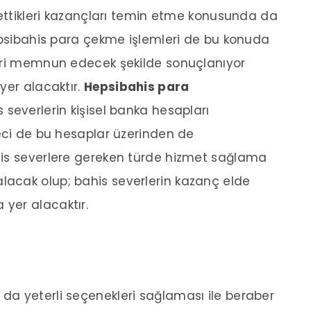
 ettikleri kazançları temin etme konusunda da
Hepsibahis para çekme işlemleri de bu konuda
leri memnun edecek şekilde sonuçlanıyor
yer alacaktır.
Hepsibahis para
 severlerin kişisel banka hesapları
eci de bu hesaplar üzerinden de
his severlere gereken türde hizmet sağlama
acak olup; bahis severlerin kazanç elde
yer alacaktır.
a yeterli seçenekleri sağlaması ile beraber