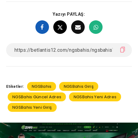
Yazıyı PAYLAŞ:
NGSBahis
NGSBahis Giriş
Etiketler:
NGSBahis Güncel Adres
NGSBahis Yeni Adres
NGSBahis Yeni Giriş