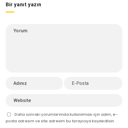
Bir yanıt yazın
Daha sonraki yorumlarımda kullanılması için adım, e-
posta adresim ve site adresim bu tarayıcıya kaydedilsin.