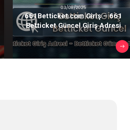
03/08/2025
661Betticket.com Giriş – 661
Betticket Güncel Giriş Adresi