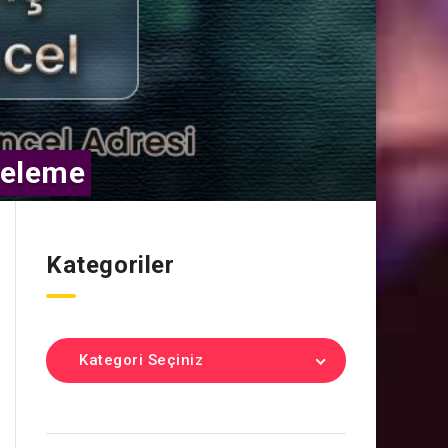
celeme
Kategoriler
Kategori Seçiniz