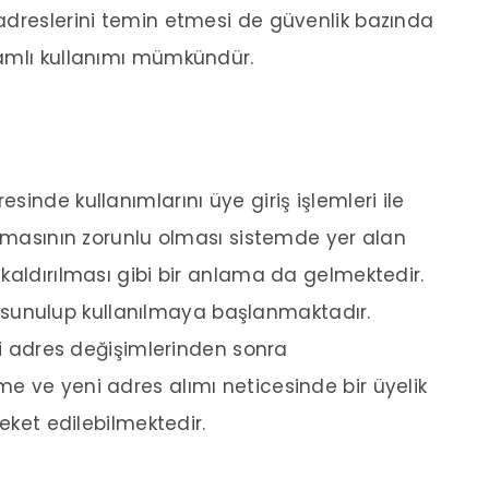
adreslerini temin etmesi de güvenlik bazında
vamlı kullanımı mümkündür.
esinde kullanımlarını üye giriş işlemleri ile
ılmasının zorunlu olması sistemde yer alan
kaldırılması gibi bir anlama da gelmektedir.
lde sunulup kullanılmaya başlanmaktadır.
eri adres değişimlerinden sonra
e ve yeni adres alımı neticesinde bir üyelik
reket edilebilmektedir.