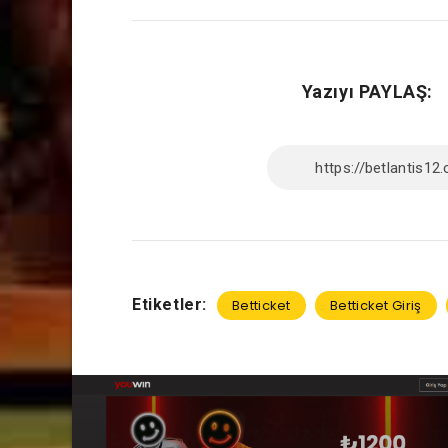
Yazıyı PAYLAŞ:
Etiketler:
Betticket
Betticket Giriş