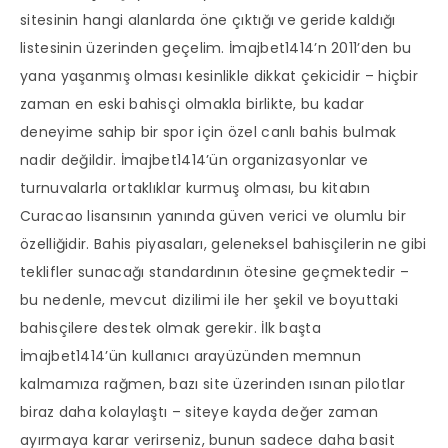
sitesinin hangi alanlarda öne çıktığı ve geride kaldığı
listesinin üzerinden geçelim. İmajbet1414’n 2011’den bu
yana yaşanmış olması kesinlikle dikkat çekicidir – hiçbir
zaman en eski bahisçi olmakla birlikte, bu kadar
deneyime sahip bir spor için özel canlı bahis bulmak
nadir değildir. İmajbet1414’ün organizasyonlar ve
turnuvalarla ortaklıklar kurmuş olması, bu kitabın
Curacao lisansının yanında güven verici ve olumlu bir
özelliğidir. Bahis piyasaları, geleneksel bahisçilerin ne gibi
teklifler sunacağı standardının ötesine geçmektedir –
bu nedenle, mevcut dizilimi ile her şekil ve boyuttaki
bahisçilere destek olmak gerekir. İlk başta
İmajbet1414’ün kullanıcı arayüzünden memnun
kalmamıza rağmen, bazı site üzerinden ısınan pilotlar
biraz daha kolaylaştı – siteye kayda değer zaman
ayırmaya karar verirseniz, bunun sadece daha basit