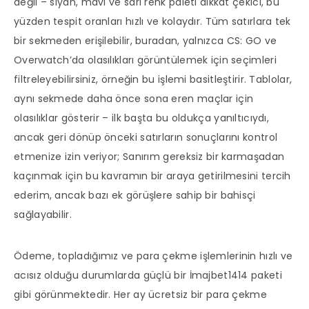
değil – siyah, mavi ve sarı renk paleti dikkat çekici, bu
yüzden tespit oranları hızlı ve kolaydır. Tüm satırlara tek
bir sekmeden erişilebilir, buradan, yalnızca CS: GO ve
Overwatch’da olasılıkları görüntülemek için seçimleri
filtreleyebilirsiniz, örneğin bu işlemi basitleştirir. Tablolar,
aynı sekmede daha önce sona eren maçlar için
olasılıklar gösterir – ilk başta bu oldukça yanıltıcıydı,
ancak geri dönüp önceki satırların sonuçlarını kontrol
etmenize izin veriyor; Sanırım gereksiz bir karmaşadan
kaçınmak için bu kavramın bir araya getirilmesini tercih
ederim, ancak bazı ek görüşlere sahip bir bahisçi
sağlayabilir.
Ödeme, topladığımız ve para çekme işlemlerinin hızlı ve
acısız olduğu durumlarda güçlü bir İmajbet1414 paketi
gibi görünmektedir. Her ay ücretsiz bir para çekme