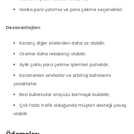
Harika para yatırma ve para çekme seçenekleri.
Dezavantajları:
Kazanç diğer sitelerden daha az olabilir;
Oranlar daha rekabetçi olabilir;
Aylık çoklu para çekme işlemleri pahalıdır;
Kazananları sınırlarlar ve arbitraj bahislerini
yasaklarlar;
Bazı kullanıcılar arayüzü karmaşık bulabilir;
Çok fazla trafik olduğunda müşteri desteği yavaş
olabilir.