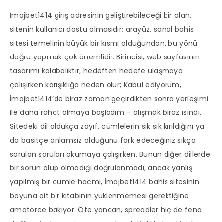
İmajbet1414 giriş adresinin geliştirebileceği bir alan,
sitenin kullanıcı dostu olmasıdır; arayüz, sanal bahis
sitesi temelinin büyük bir kısmı olduğundan, bu yönü
doğru yapmak çok önemlidir. Birincisi, web sayfasının
tasarımı kalabalıktır, hedeften hedefe ulaşmaya
çalışırken karışıklığa neden olur; Kabul ediyorum,
İmajbet1414’de biraz zaman geçirdikten sonra yerleşimi
ile daha rahat olmaya başladım – alışmak biraz ısındı.
Sitedeki dil oldukça zayıf, cümlelerin sık sık kırıldığını ya
da basitçe anlamsız olduğunu fark edeceğiniz sıkça
sorulan soruları okumaya çalışırken. Bunun diğer dillerde
bir sorun olup olmadığı doğrulanmadı, ancak yanlış
yapılmış bir cümle hacmi, İmajbet1414 bahis sitesinin
boyuna ait bir kitabının yüklenmemesi gerektiğine
amatörce bakıyor. Öte yandan, spreadler hiç de fena