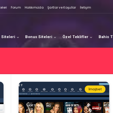
eleri
Forum
Hakkımızda
Şartlar ve Koşullar
İletişim
 Siteleri
Bonus Siteleri
Özel Teklifler
Bahis T
İmajbet