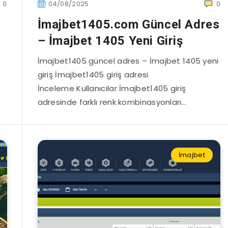
0
04/08/2025
0
İmajbet1405.com Güncel Adres
– İmajbet 1405 Yeni Giriş
İmajbet1405 güncel adres – İmajbet 1405 yeni
giriş İmajbet1405 giriş adresi
İnceleme Kullanıcılar İmajbet1405 giriş
adresinde farklı renk kombinasyonları…
İmajbet