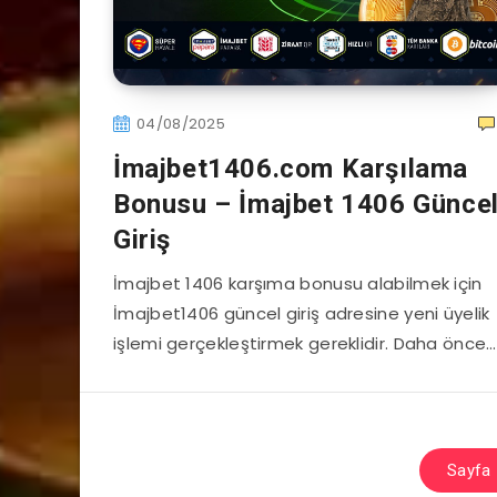
04/08/2025
İmajbet1406.com Karşılama
Bonusu – İmajbet 1406 Günce
Giriş
İmajbet 1406 karşıma bonusu alabilmek için
İmajbet1406 güncel giriş adresine yeni üyelik
işlemi gerçekleştirmek gereklidir. Daha önce…
Sayfa 