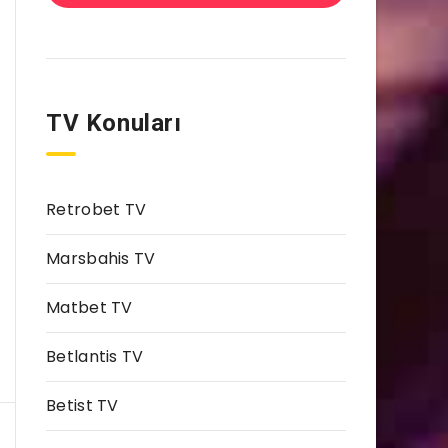
TV Konuları
Retrobet TV
Marsbahis TV
Matbet TV
Betlantis TV
Betist TV