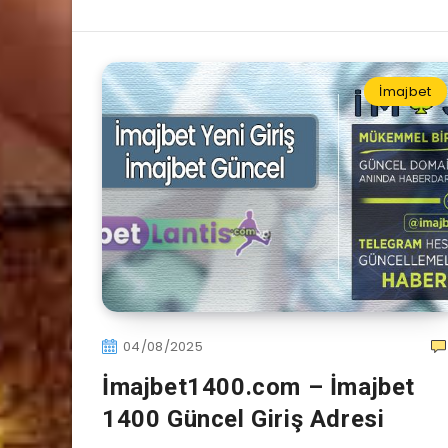
İmajbet
04/08/2025
İmajbet1400.com – İmajbet
1400 Güncel Giriş Adresi