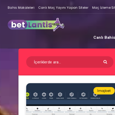
Bahis Makaleleri
Canlı Maç Yayını Yapan Siteler
Maç İzleme Sit
Canlı Bahis
İmajbet