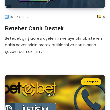
10/06/2022
0
Betebet Canlı Destek
Betebet giriş adresi üyelerinin ve üye olmak isteyen
bahis severlerinin merak ettiklerini ve sorunlarına
çözüm bulmak için…
Betebet