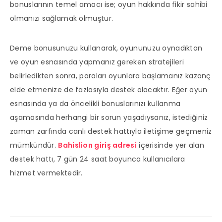
bonuslarının temel amacı ise; oyun hakkında fikir sahibi
olmanızı sağlamak olmuştur.
Deme bonusunuzu kullanarak, oyununuzu oynadıktan
ve oyun esnasında yapmanız gereken stratejileri
belirledikten sonra, paraları oyunlara başlamanız kazanç
elde etmenize de fazlasıyla destek olacaktır. Eğer oyun
esnasında ya da öncelikli bonuslarınızı kullanma
aşamasında herhangi bir sorun yaşadıysanız, istediğiniz
zaman zarfında canlı destek hattıyla iletişime geçmeniz
mümkündür.
Bahislion giriş adresi
içerisinde yer alan
destek hattı, 7 gün 24 saat boyunca kullanıcılara
hizmet vermektedir.