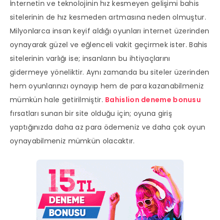
İnternetin ve teknolojinin hız kesmeyen gelişimi bahis
sitelerinin de hız kesmeden artmasına neden olmuştur.
Milyonlarca insan keyif aldığı oyunları internet üzerinden
oynayarak güzel ve eğlenceli vakit geçirmek ister. Bahis
sitelerinin varlığı ise; insanların bu ihtiyaçlarını
gidermeye yöneliktir. Aynı zamanda bu siteler üzerinden
hem oyunlarınızı oynayıp hem de para kazanabilmeniz
mümkün hale getirilmiştir.
Bahislion deneme bonusu
fırsatları sunan bir site olduğu için; oyuna giriş
yaptığınızda daha az para ödemeniz ve daha çok oyun
oynayabilmeniz mümkün olacaktır.