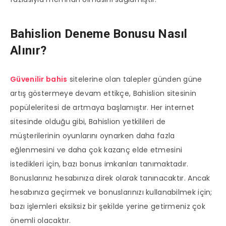
Bahislion Deneme Bonusu Nasıl
Alınır?
Güvenilir bahis
sitelerine olan talepler günden güne
artış göstermeye devam ettikçe, Bahislion sitesinin
popüleleritesi de artmaya başlamıştır. Her internet
sitesinde olduğu gibi, Bahislion yetkilileri de
müşterilerinin oyunlarını oynarken daha fazla
eğlenmesini ve daha çok kazanç elde etmesini
istedikleri için, bazı bonus imkanları tanımaktadır.
Bonuslarınız hesabınıza direk olarak tanınacaktır. Ancak
hesabınıza geçirmek ve bonuslarınızı kullanabilmek için;
bazı işlemleri eksiksiz bir şekilde yerine getirmeniz çok
önemli olacaktır.