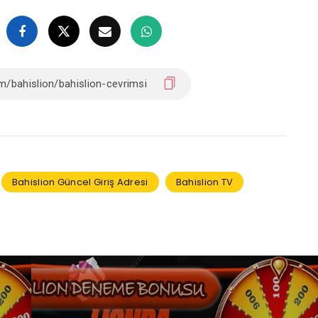
Bahislion Güncel Giriş Adresi
Bahislion TV