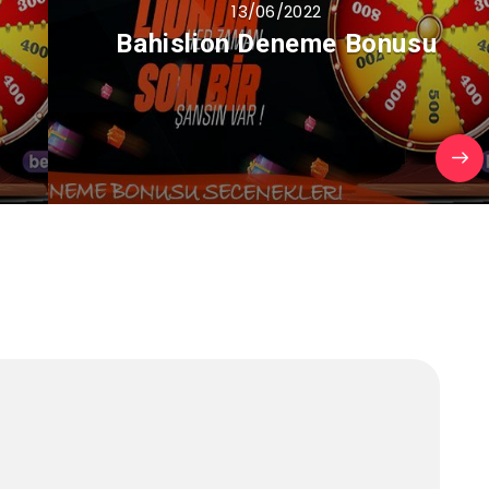
13/06/2022
Bahislion Deneme Bonusu