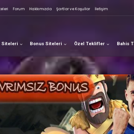
eleri
Forum
Hakkımızda
Şartlar ve Koşullar
İletişim
 Siteleri
Bonus Siteleri
Özel Teklifler
Bahis T