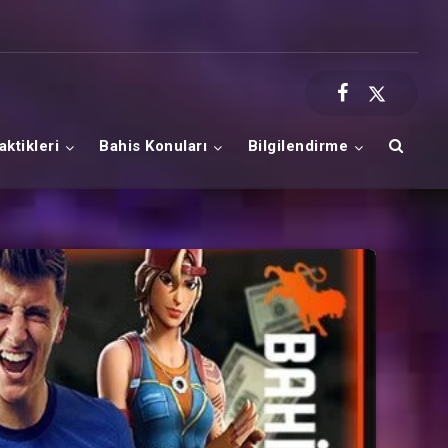
aktikleri
Bahis Konuları
Bilgilendirme