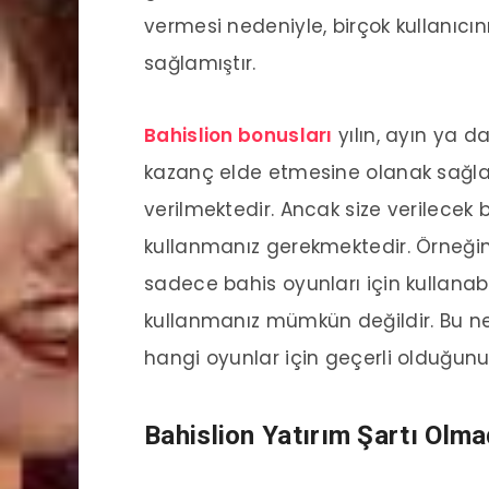
vermesi nedeniyle, birçok kullanıcı
sağlamıştır.
Bahislion bonusları
yılın, ayın ya d
kazanç elde etmesine olanak sağla
verilmektedir. Ancak size verilecek
kullanmanız gerekmektedir. Örneğin;
sadece bahis oyunları için kullanabi
kullanmanız mümkün değildir. Bu ne
hangi oyunlar için geçerli olduğun
Bahislion Yatırım Şartı Olm