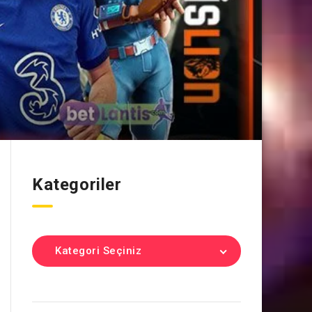
Kategoriler
Kategori Seçiniz