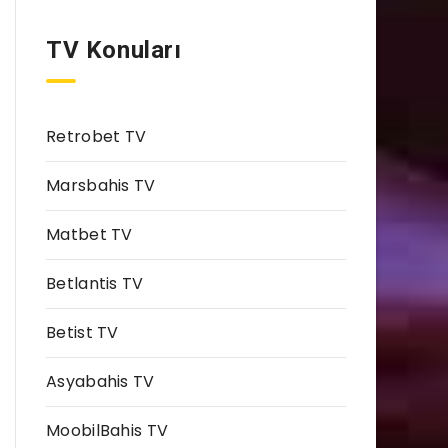
TV Konuları
Retrobet TV
Marsbahis TV
Matbet TV
Betlantis TV
Betist TV
Asyabahis TV
MoobilBahis TV