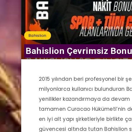
Bahislion
Bahislion Çevrimsiz Bon
2015 yılından beri profesyonel bir 
milyonlarca kullanıcı bulunduran Ba
yenilikler kazandırmaya da devam et
tamamen Curacao Hükümeti’nin de 
en iyi alt yapı şirketleriyle birlikte
güvencesi altında tutan Bahislion s