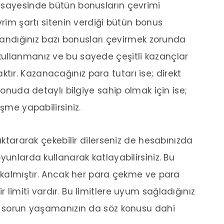
ı sayesinde bütün bonusların çevrimi
vrim şartı sitenin verdiği bütün bonus
azandığınız bazı bonusları çevirmek zorunda
ullanmanız ve bu sayede çeşitli kazançlar
ır. Kazanacağınız para tutarı ise; direkt
konuda detaylı bilgiye sahip olmak için ise;
şme yapabilirsiniz.
 aktararak çekebilir dilerseniz de hesabınızda
yunlarda kullanarak katlayabilirsiniz. Bu
e kalmıştır. Ancak her para çekme ve para
limiti vardır. Bu limitlere uyum sağladığınız
ir sorun yaşamanızın da söz konusu dahi