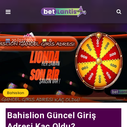
20/02/2022
0
Bahislion
Bahislion Güncel Giriş
Adresi Kaç Oldu?