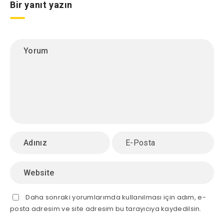
Bir yanıt yazın
Daha sonraki yorumlarımda kullanılması için adım, e-
posta adresim ve site adresim bu tarayıcıya kaydedilsin.