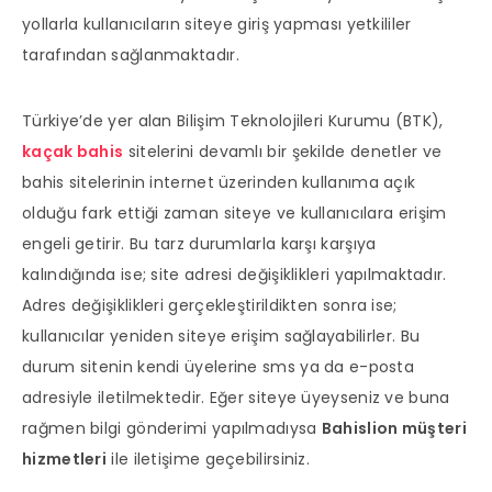
yollarla kullanıcıların siteye giriş yapması yetkililer
tarafından sağlanmaktadır.
Türkiye’de yer alan Bilişim Teknolojileri Kurumu (BTK),
kaçak bahis
sitelerini devamlı bir şekilde denetler ve
bahis sitelerinin internet üzerinden kullanıma açık
olduğu fark ettiği zaman siteye ve kullanıcılara erişim
engeli getirir. Bu tarz durumlarla karşı karşıya
kalındığında ise; site adresi değişiklikleri yapılmaktadır.
Adres değişiklikleri gerçekleştirildikten sonra ise;
kullanıcılar yeniden siteye erişim sağlayabilirler. Bu
durum sitenin kendi üyelerine sms ya da e-posta
adresiyle iletilmektedir. Eğer siteye üyeyseniz ve buna
rağmen bilgi gönderimi yapılmadıysa
Bahislion müşteri
hizmetleri
ile iletişime geçebilirsiniz.