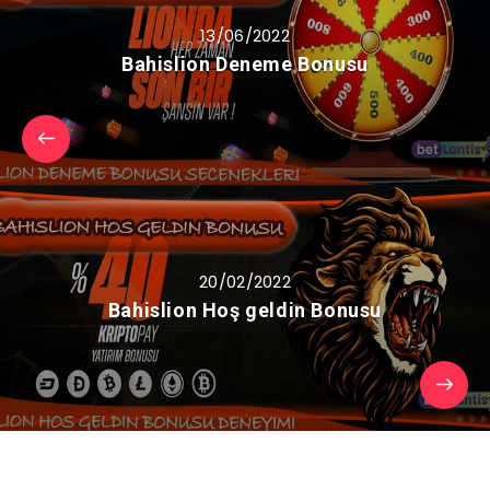
13/06/2022
Bahislion Deneme Bonusu
20/02/2022
Bahislion Hoş geldin Bonusu