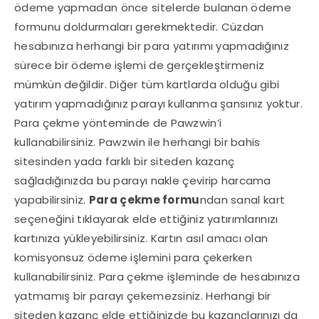
ödeme yapmadan önce sitelerde bulanan ödeme
formunu doldurmaları gerekmektedir. Cüzdan
hesabınıza herhangi bir para yatırımı yapmadığınız
sürece bir ödeme işlemi de gerçekleştirmeniz
mümkün değildir. Diğer tüm kartlarda olduğu gibi
yatırım yapmadığınız parayı kullanma şansınız yoktur.
Para çekme yönteminde de Pawzwin’i
kullanabilirsiniz. Pawzwin ile herhangi bir bahis
sitesinden yada farklı bir siteden kazanç
sağladığınızda bu parayı nakle çevirip harcama
yapabilirsiniz.
Para çekme formu
ndan sanal kart
seçeneğini tıklayarak elde ettiğiniz yatırımlarınızı
kartınıza yükleyebilirsiniz. Kartın asıl amacı olan
komisyonsuz ödeme işlemini para çekerken
kullanabilirsiniz. Para çekme işleminde de hesabınıza
yatmamış bir parayı çekemezsiniz. Herhangi bir
siteden kazanç elde ettiğinizde bu kazançlarınızı da