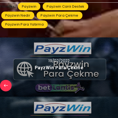
Payzwin
Payzwin Canlı Destek
Etiketler:
Payzwin Nedir
Payzwin Para Çekme
Payzwin Para Yatırma
19/02/2022
PayzWin Para Çekme