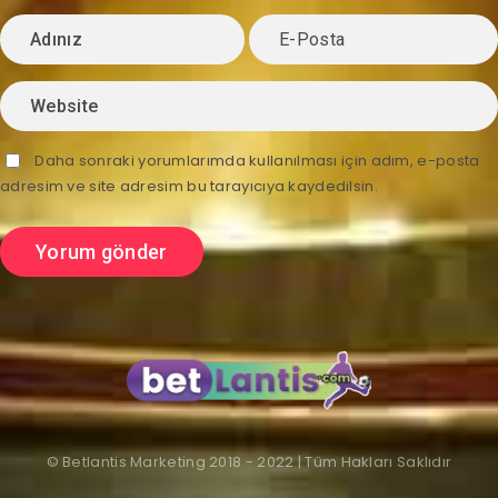
Daha sonraki yorumlarımda kullanılması için adım, e-posta
adresim ve site adresim bu tarayıcıya kaydedilsin.
© Betlantis Marketing 2018 - 2022 | Tüm Hakları Saklıdır