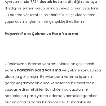
Aynı zamanda
7/24 destek hattı
ile dilediğiniz soruyu
dilediğiniz zaman sorup anında cevap almanız sağlanır.
Bu ödeme yöntemi ile tereddütsüz bir şekilde yatırım
yapıp ödeme işlemlerinizi gerçekleştirebilirsiniz.
Payzwin Para Çekme ve Para Yatırma
Günümüzde ödeme yöntemi olarak en çok tercih
edilen
Pawzwin para yatırma
ve çekme konusunda
oldukça gelişmiştir. Bireyler para yatırma işlemini
gerçekleştirmeden önce kendilerine bir elektronik
cüzdan edinmelidirler. Edindikleri bu cüzdan ile
hesaplarına para yatırıp ödeme yapmaları gereken
durumlarda cüzdanı kullanabilirler. Cüzdanları ile