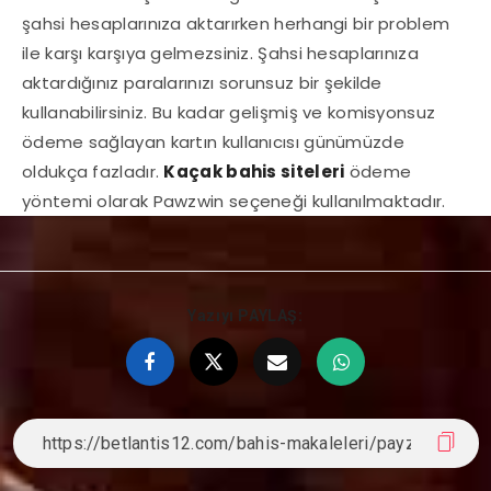
şahsi hesaplarınıza aktarırken herhangi bir problem
ile karşı karşıya gelmezsiniz. Şahsi hesaplarınıza
aktardığınız paralarınızı sorunsuz bir şekilde
kullanabilirsiniz. Bu kadar gelişmiş ve komisyonsuz
ödeme sağlayan kartın kullanıcısı günümüzde
oldukça fazladır.
Kaçak bahis siteleri
ödeme
yöntemi olarak Pawzwin seçeneği kullanılmaktadır.
Yazıyı PAYLAŞ: