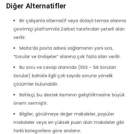
Diğer Alternatifler
Bir çalışanla alternatif veya dolaylı temas alanına
çevrimiçi platformda Zarbet tarafından yeterli alan
verilir.
Malta’da posta adresi sağlamanın yanı sıra,
“Sorular ve Endişeler” alanına çok fazla alan verilir.
Bu soru ve cevap alanında (SSS – Sık Sorulan
Sorular) bahisle ilgili çok sayıda soruna yönelik
çözümler bulunabilir.
Bahisçi, bu destek kısmının geliştirilmesine büyük
önem vermiştir.
Bilgiler, görülmeye değer makaleler, popüler
makaleler veya en yüksek puan alan makaleler gibi
farklı kategorilere göre sıralanır.