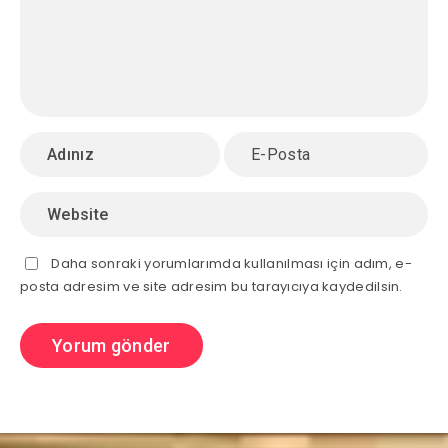
Daha sonraki yorumlarımda kullanılması için adım, e-
posta adresim ve site adresim bu tarayıcıya kaydedilsin.