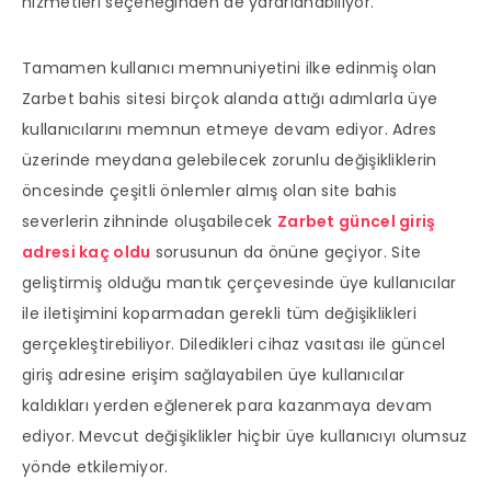
hizmetleri seçeneğinden de yararlanabiliyor.
Tamamen kullanıcı memnuniyetini ilke edinmiş olan
Zarbet bahis sitesi birçok alanda attığı adımlarla üye
kullanıcılarını memnun etmeye devam ediyor. Adres
üzerinde meydana gelebilecek zorunlu değişikliklerin
öncesinde çeşitli önlemler almış olan site bahis
severlerin zihninde oluşabilecek
Zarbet güncel giriş
adresi kaç oldu
sorusunun da önüne geçiyor. Site
geliştirmiş olduğu mantık çerçevesinde üye kullanıcılar
ile iletişimini koparmadan gerekli tüm değişiklikleri
gerçekleştirebiliyor. Diledikleri cihaz vasıtası ile güncel
giriş adresine erişim sağlayabilen üye kullanıcılar
kaldıkları yerden eğlenerek para kazanmaya devam
ediyor. Mevcut değişiklikler hiçbir üye kullanıcıyı olumsuz
yönde etkilemiyor.