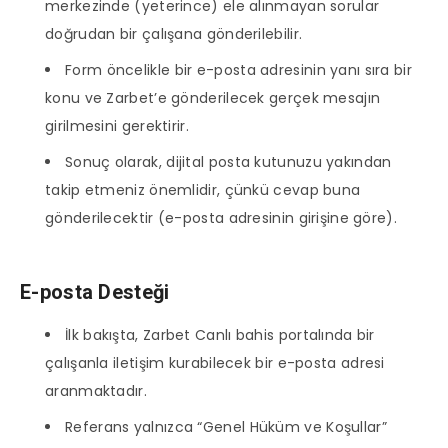
merkezinde (yeterince) ele alınmayan sorular
doğrudan bir çalışana gönderilebilir.
Form öncelikle bir e-posta adresinin yanı sıra bir
konu ve Zarbet’e gönderilecek gerçek mesajın
girilmesini gerektirir.
Sonuç olarak, dijital posta kutunuzu yakından
takip etmeniz önemlidir, çünkü cevap buna
gönderilecektir (e-posta adresinin girişine göre).
E-posta Desteği
İlk bakışta, Zarbet Canlı bahis portalında bir
çalışanla iletişim kurabilecek bir e-posta adresi
aranmaktadır.
Referans yalnızca “Genel Hüküm ve Koşullar”