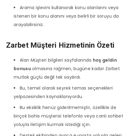
Arama işlevini kullanarak konu alanlarını veya
istenen bir konu alanını veya belirli bir soruyu da
arayabilirsiniz.
Zarbet Müşteri Hizmetinin Özeti
Alan Müşteri bilgileri sayfalarında
hoş geldin
bonusu
olmasına rağmen, bugüne kadar Zarbet
mutlak güçlü değil tek sayılırdı.
Bu, temel olarak seyrek temas seçenekleri
yelpazesinden kaynaklanıyordu.
Bu eksiklik henüz giderilmemiştir, özellikle de
birçok bahis müşterisi telefonla veya canlı sohbet
yoluyla iletişim kurmak istediği için.
Destek ekibinden ayrıca e-posta yoluyla gelen