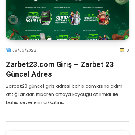
08/06/2022
0
Zarbet23.com Giriş – Zarbet 23
Güncel Adres
Zarbet23 güncel giriş adresi bahis camiasına adım
attığı andan itibaren ortaya koyduğu atılımlar ile
bahis severlerin dikkatini…