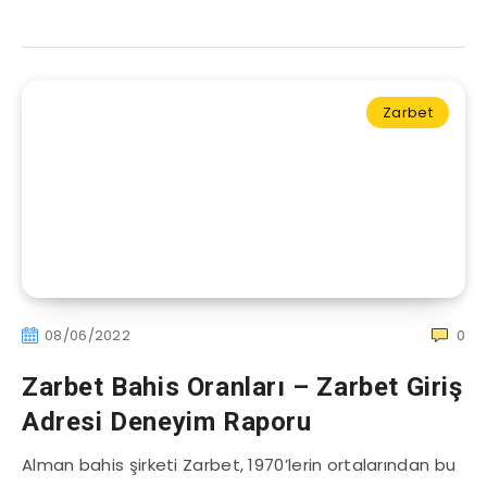
Zarbet
08/06/2022
0
Zarbet Bahis Oranları – Zarbet Giriş
Adresi Deneyim Raporu
Alman bahis şirketi Zarbet, 1970’lerin ortalarından bu