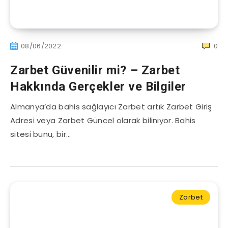
08/06/2022
0
Zarbet Güvenilir mi? – Zarbet
Hakkında Gerçekler ve Bilgiler
Almanya’da bahis sağlayıcı Zarbet artık Zarbet Giriş
Adresi veya Zarbet Güncel olarak biliniyor. Bahis
sitesi bunu, bir…
Zarbet