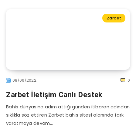
Zarbet
08/06/2022
0
Zarbet İletişim Canlı Destek
Bahis dünyasına adım attığı günden itibaren adından
sıklıkla söz ettiren Zarbet bahis sitesi alanında fark
yaratmaya devam…