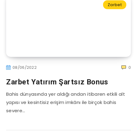
Zarbet
08/06/2022
0
Zarbet Yatırım Şartsız Bonus
Bahis dünyasında yer aldığı andan itibaren etkili alt
yapısı ve kesintisiz erişim imkânı ile birçok bahis
severe…