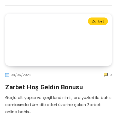
Zarbet
08/06/2022
0
Zarbet Hoş Geldin Bonusu
Güçlü alt yapısı ve çeşitlendirilmiş ara yüzleri ile bahis
camiasında tüm dikkatleri üzerine çeken Zarbet
online bahis…