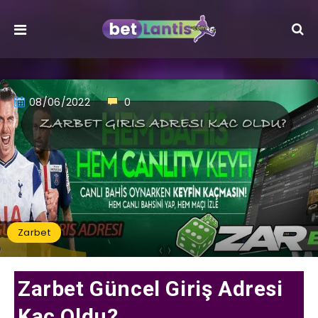
08/06/2022
0
Zarbet
Zarbet Güncel Giriş Adresi
Kaç Oldu?