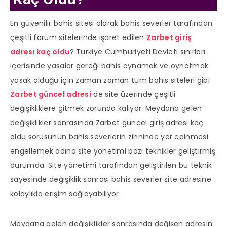
En güvenilir bahis sitesi olarak bahis severler tarafından
çeşitli forum sitelerinde işaret edilen
Zarbet giriş
adresi kaç oldu
? Türkiye Cumhuriyeti Devleti sınırları
içerisinde yasalar gereği bahis oynamak ve oynatmak
yasak olduğu için zaman zaman tüm bahis siteleri gibi
Zarbet güncel adresi
de site üzerinde çeşitli
değişikliklere gitmek zorunda kalıyor. Meydana gelen
değişiklikler sonrasında Zarbet güncel giriş adresi kaç
oldu sorusunun bahis severlerin zihninde yer edinmesi
engellemek adına site yönetimi bazı teknikler geliştirmiş
durumda. Site yönetimi tarafından geliştirilen bu teknik
sayesinde değişiklik sonrası bahis severler site adresine
kolaylıkla erişim sağlayabiliyor.
Meydana gelen değişiklikler sonrasında değişen adresin