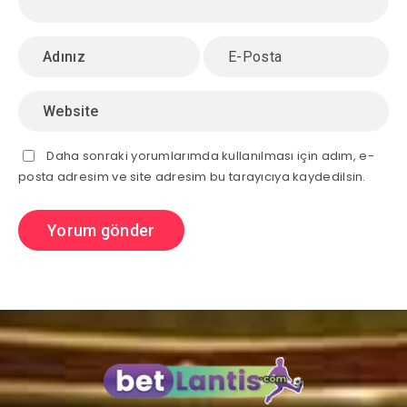
Daha sonraki yorumlarımda kullanılması için adım, e-
posta adresim ve site adresim bu tarayıcıya kaydedilsin.