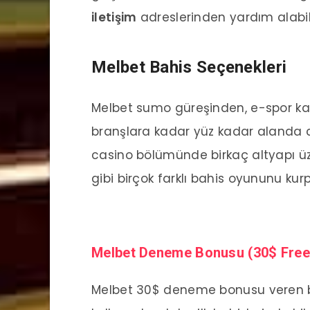
iletişim
adreslerinden yardım alabili
Melbet Bahis Seçenekleri
Melbet sumo güreşinden, e-spor karş
branşlara kadar yüz kadar alanda c
casino bölümünde birkaç altyapı üz
gibi birçok farklı bahis oyununu kurp
Melbet Deneme Bonusu (30$ Free
Melbet 30$ deneme bonusu veren bah