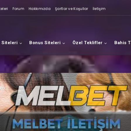
eleri
Forum
Hakkımızda
Şartlar ve Koşullar
İletişim
 Siteleri
Bonus Siteleri
Özel Teklifler
Bahis T
um