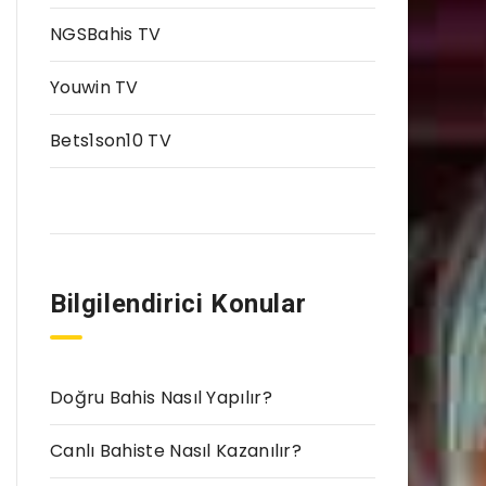
NGSBahis TV
Youwin TV
Bets1son10 TV
Bilgilendirici Konular
Doğru Bahis Nasıl Yapılır?
Canlı Bahiste Nasıl Kazanılır?