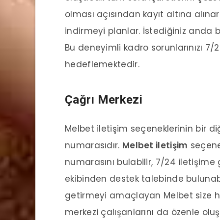
olması açısından kayıt altına alınar
indirmeyi planlar. İstediğiniz anda b
Bu deneyimli kadro sorunlarınızı 7/2
hedeflemektedir.
Çağrı Merkezi
Melbet iletişim seçeneklerinin bir di
numarasıdır.
Melbet iletişim
seçenek
numarasını bulabilir, 7/24 iletişime 
ekibinden destek talebinde bulunabi
getirmeyi amaçlayan Melbet size 
merkezi çalışanlarını da özenle olu