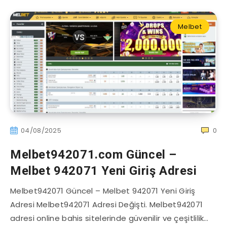
Melbet
04/08/2025
0
Melbet942071.com Güncel –
Melbet 942071 Yeni Giriş Adresi
Melbet942071 Güncel – Melbet 942071 Yeni Giriş
Adresi Melbet942071 Adresi Değişti. Melbet942071
adresi online bahis sitelerinde güvenilir ve çeşitlilik…