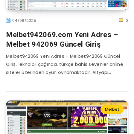
04/08/2025
0
Melbet942069.com Yeni Adres –
Melbet 942069 Güncel Giriş
Melbet942069 Yeni Adres – Melbet942069 Güncel
Giriş.Teknoloji çağında, türkçe bahis sevenler online
siteler üzerinden oyun oynamaktadır. Altyapı…
Melbet