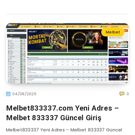
Melbet
04/08/2025
0
Melbet833337.com Yeni Adres –
Melbet 833337 Güncel Giriş
Melbet833337 Yeni Adres – Melbet 833337 Güncel