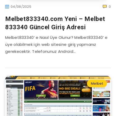
04/08/2025
0
Melbet833340.com Yeni – Melbet
833340 Güncel Giriş Adresi
Melbet833340’ e Nasıl Üye Olunur? Melbet833340’ e
üye olabilmek için web sitesine giriş yapmanız
gerekecektir. Telefonunuz Android…
Melbet