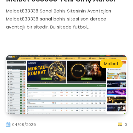
Melbet833338 Sanal Bahis Sitesinin Avantajları
Melbet833338 sanal bahis sitesi son derece
avantajlı bir sitedir. Bu sitede futbol,…
Melbet
04/08/2025
0