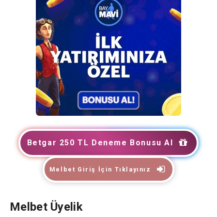
Betgar 250 TL Deneme Bonusu Al
Melbet Giriş İçin Tıklayınız
Melbet Üyelik