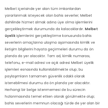
Melbet içerisinde yer alan tüm imkanlardan
yararlanmak isteyecek olan bahis severler; Melbet
dahilinde hizmet almak adına üye olma işlemlerini
gerçekleştirmek durumunda da kalacaklardır.
Melbet
üyelik
işlemlerini gerçekleştirme konusunda bahis
severlerin amaçlarına ulaşma aşamasında kimlik ve
iletişim bilgilerini hayata geçirmeleri durumu da ön
planda da yer alacaktır. Tam ad, kimlik numarası,
telefonu, e-mail adresi ve açık adresi Melbet üyelik
işlemleri esnasında kullanılabilmekte olup; bu
paylaşımların tamamen güvenlik odaklı olarak
istenebilmesi durumu da ön planda yer alacaktır.
Herhangi bir belge istenmemesi de bu sürecin
hızlanmasında temel etken olarak görülmekte olup;
bahis severlerin memnun olacağı türde de yer alan bir