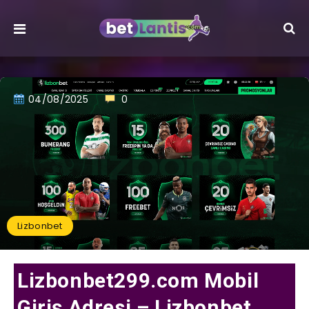
04/08/2025
0
Lizbonbet
Lizbonbet299.com Mobil
Giriş Adresi – Lizbonbet