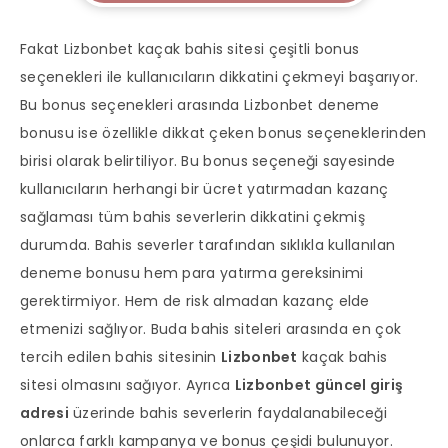
Fakat Lizbonbet kaçak bahis sitesi çeşitli bonus
seçenekleri ile kullanıcıların dikkatini çekmeyi başarıyor.
Bu bonus seçenekleri arasında Lizbonbet deneme
bonusu ise özellikle dikkat çeken bonus seçeneklerinden
birisi olarak belirtiliyor. Bu bonus seçeneği sayesinde
kullanıcıların herhangi bir ücret yatırmadan kazanç
sağlaması tüm bahis severlerin dikkatini çekmiş
durumda. Bahis severler tarafından sıklıkla kullanılan
deneme bonusu hem para yatırma gereksinimi
gerektirmiyor. Hem de risk almadan kazanç elde
etmenizi sağlıyor. Buda bahis siteleri arasında en çok
tercih edilen bahis sitesinin
Lizbonbet
kaçak bahis
sitesi olmasını sağıyor. Ayrıca
Lizbonbet güncel giriş
adresi
üzerinde bahis severlerin faydalanabileceği
onlarca farklı kampanya ve bonus çeşidi bulunuyor.