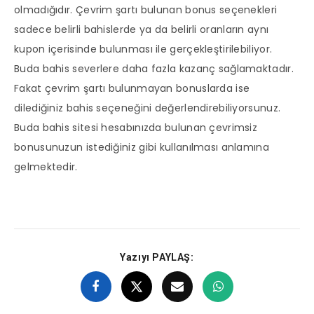
olmadığıdır. Çevrim şartı bulunan bonus seçenekleri
sadece belirli bahislerde ya da belirli oranların aynı
kupon içerisinde bulunması ile gerçekleştirilebiliyor.
Buda bahis severlere daha fazla kazanç sağlamaktadır.
Fakat çevrim şartı bulunmayan bonuslarda ise
dilediğiniz bahis seçeneğini değerlendirebiliyorsunuz.
Buda bahis sitesi hesabınızda bulunan çevrimsiz
bonusunuzun istediğiniz gibi kullanılması anlamına
gelmektedir.
Yazıyı PAYLAŞ: