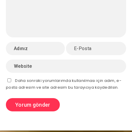
Daha sonraki yorumlarımda kullanılması için adım, e-
posta adresim ve site adresim bu tarayıcıya kaydedilsin.