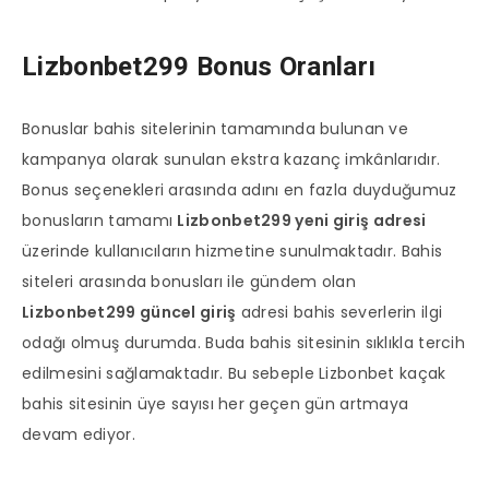
Lizbonbet299 Bonus Oranları
Bonuslar bahis sitelerinin tamamında bulunan ve
kampanya olarak sunulan ekstra kazanç imkânlarıdır.
Bonus seçenekleri arasında adını en fazla duyduğumuz
bonusların tamamı
Lizbonbet299 yeni giriş adresi
üzerinde kullanıcıların hizmetine sunulmaktadır. Bahis
siteleri arasında bonusları ile gündem olan
Lizbonbet299 güncel giriş
adresi bahis severlerin ilgi
odağı olmuş durumda. Buda bahis sitesinin sıklıkla tercih
edilmesini sağlamaktadır. Bu sebeple Lizbonbet kaçak
bahis sitesinin üye sayısı her geçen gün artmaya
devam ediyor.