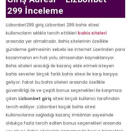
299 İnceleme
Lizbonbet299 giriş Lizbonbet 299 bahis sitesi
kullanıcıların sıklıkla tercih ettikleri
bahis siteleri
arasında yer almaktadır. Bahis sitelerinin özellikle
gündeme gelmesinin sebebi ise internet üzerinden para
kazanmanın en hızlı yolu olmasından kaynaklanıyor.
Bahis siteleri aracılığı ile kazanç elde etmek isteyen
bahis severler birçok farklı bahis sitesi ile karşı karşıya
geliyor. Fakat bu bahis siteleri arasında özellikle
güvenilirliği ile ve çeşitli bonus seçenekleri ile karşımıza
çıkan
Lizbonbet giriş
sitesi birçok kullanıcı tarafından
tercih ediliyor. Lizbonbet kaçak bahis sitesi
kullanıcılarına sağladığı kazanç imkânları sayesinde
oldukça fazla tercih edilen bonus seçenekleri arasında