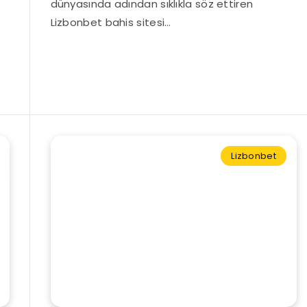
dünyasında adından sıklıkla söz ettiren
Lizbonbet bahis sitesi…
i
Lizbonbet