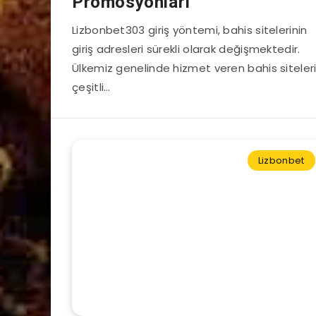
Promosyonları
Lizbonbet303 giriş yöntemi, bahis sitelerinin
giriş adresleri sürekli olarak değişmektedir.
Ülkemiz genelinde hizmet veren bahis siteler
çeşitli…
Lizbonbet