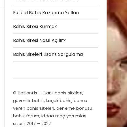
Futbol Bahis Kazanma Yolları
Bahis Sitesi Kurmak
Bahis Sitesi Nasıl Açılır?
Bahis Siteleri Lisans Sorgulama
© Betlantis – Canlı bahis siteleri,
güvenilir bahis, kaçak bahis, bonus
veren bahis siteleri, deneme bonusu,
bahis forum, iddaa maç yorumları
sitesi. 2017 – 2022