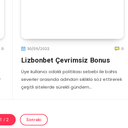
0
30/05/2022
0
Lizbonbet Çevrimsiz Bonus
Üye kullanıcı odaklı politikası sebebi ile bahis
r
severler arasında adından sıklıkla söz ettirerek
çeşitli sitelerde sürekli gündem…
1 / 2
Sonraki