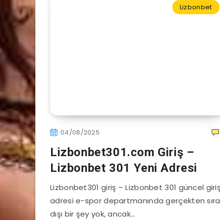
Lizbonbet
04/08/2025
Lizbonbet301.com Giriş –
Lizbonbet 301 Yeni Adresi
Lizbonbet301 giriş – Lizbonbet 301 güncel giri
adresi e-spor departmanında gerçekten sır
dışı bir şey yok, ancak…