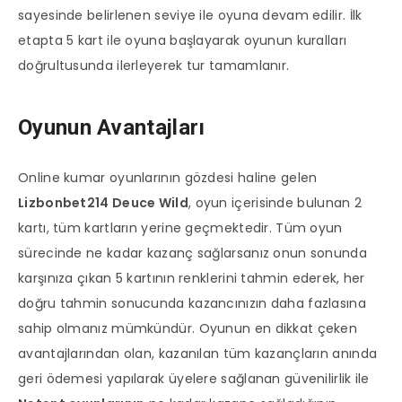
sayesinde belirlenen seviye ile oyuna devam edilir. İlk
etapta 5 kart ile oyuna başlayarak oyunun kuralları
doğrultusunda ilerleyerek tur tamamlanır.
Oyunun Avantajları
Online kumar oyunlarının gözdesi haline gelen
Lizbonbet214 Deuce Wild
, oyun içerisinde bulunan 2
kartı, tüm kartların yerine geçmektedir. Tüm oyun
sürecinde ne kadar kazanç sağlarsanız onun sonunda
karşınıza çıkan 5 kartının renklerini tahmin ederek, her
doğru tahmin sonucunda kazancınızın daha fazlasına
sahip olmanız mümkündür. Oyunun en dikkat çeken
avantajlarından olan, kazanılan tüm kazançların anında
geri ödemesi yapılarak üyelere sağlanan güvenilirlik ile