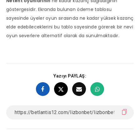
Netent oyunlarının
ne kadar kazanç sağladığının
göstergesidir. Ekranda bulunan ödeme tablosu
sayesinde üyeler oyun sırasında ne kadar yüksek kazanç
elde edebileceklerini bu tablo sayesinde görerek bir nevi
oyun severlere alternatif olarak da sunulmaktadır.
Yazıyı PAYLAŞ: