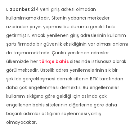
Lizbonbet 214
yeni giriş adresi olmadan
kullanılmamaktadır. Sitenin yabancı merkezler
üzerinden yayın yapması bu durumu gerekli hale
getirmiştir. Ancak yenilenen giriş adreslerinin kullanım
şartı firmada bir güvenlik eksikliğinin var olması anlamı
da taşımamaktadır. Çünkü yenilenen adresler
ülkemizde her
türkçe bahis
sitesinde istisnasız olarak
görülmektedir. Üstelik adres yenilemelerinin sık bir
şekilde gerçekleşmesi demek sitenin BTK tarafından
daha çok engellenmesi demektir. Bu engellemeler
kullanım sıklığına göre geldiği için aslında çok
engellenen bahis sitelerinin diğerlerine göre daha
başarılı adımlar attığının söylenmesi yanlış
olmayacaktır.