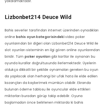
yakalamaktadır.
Lizbonbet214 Deuce Wild
Bahis severler tarafından internet üzerinden oynadıkları
online
bahis oyun kategorisindeki
video poker
oyunlarından bir diğeri olan Lizbonbet214 Deuce Wild ile
slot oyunları sisteminin en ilgi gören online oyunlarından
biridir. Tüm
poker oyunları
gibi kartlar ile oynanan bu
oyunda kurallar doğrultusunda ilerlemektedir. Üyelerin
oldukça dikkatli bir şekilde oynamaları gereken bu oyun
da yapılacak olan herhangi bir ufak hata ile elde edilen
kazançları da kaybetmek mümkün olabilir. Ekranda
bulunan ödeme tablosu ile oyuncular elde ettikleri
miktarları buradan görüp takip edebilir. Oyuna
başlamadan önce belirlenen miktarda ki bahis