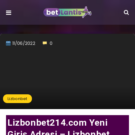
11/06/2022
0
Lizbonbet
Lizbonbet214.com Yeni
Giriş Adresi – Lizbonbet