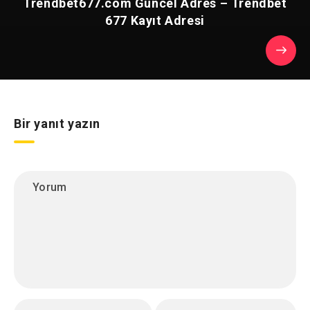
Trendbet677.com Güncel Adres – Trendbet
677 Kayıt Adresi
Bir yanıt yazın