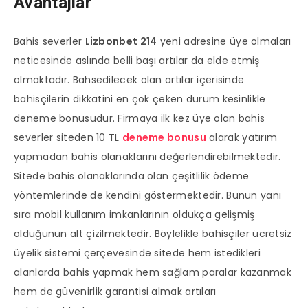
Avantajlar
Bahis severler
Lizbonbet 214
yeni adresine üye olmaları
neticesinde aslında belli başı artılar da elde etmiş
olmaktadır. Bahsedilecek olan artılar içerisinde
bahisçilerin dikkatini en çok çeken durum kesinlikle
deneme bonusudur. Firmaya ilk kez üye olan bahis
severler siteden 10 TL
deneme bonusu
alarak yatırım
yapmadan bahis olanaklarını değerlendirebilmektedir.
Sitede bahis olanaklarında olan çeşitlilik ödeme
yöntemlerinde de kendini göstermektedir. Bunun yanı
sıra mobil kullanım imkanlarının oldukça gelişmiş
olduğunun alt çizilmektedir. Böylelikle bahisçiler ücretsiz
üyelik sistemi çerçevesinde sitede hem istedikleri
alanlarda bahis yapmak hem sağlam paralar kazanmak
hem de güvenirlik garantisi almak artıları