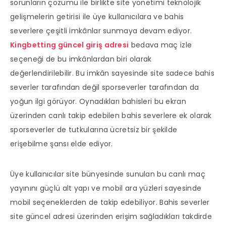
sorunların çözümü ile birlikte site yönetimi teknolojik
gelişmelerin getirisi ile üye kullanıcılara ve bahis
severlere çeşitli imkânlar sunmaya devam ediyor.
Kingbetting güncel giriş adresi
bedava maç izle
seçeneği de bu imkânlardan biri olarak
değerlendirilebilir. Bu imkân sayesinde site sadece bahis
severler tarafından değil sporseverler tarafından da
yoğun ilgi görüyor. Oynadıkları bahisleri bu ekran
üzerinden canlı takip edebilen bahis severlere ek olarak
sporseverler de tutkularına ücretsiz bir şekilde
erişebilme şansı elde ediyor.
Üye kullanıcılar site bünyesinde sunulan bu canlı maç
yayınını güçlü alt yapı ve mobil ara yüzleri sayesinde
mobil seçeneklerden de takip edebiliyor. Bahis severler
site güncel adresi üzerinden erişim sağladıkları takdirde