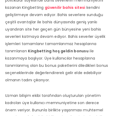
politikalar sayesinde bahis severlerin memnuniyetini
kazanan Kingbetting
güvenilir bahis sitesi
kendini
geliştirmeye devam ediyor. Bahis severlere sunduğu
çeşitli avantajlar ile bahis dünyasında geniş yankı
uyandıran site her geçen gün bünyesine yeni bahis
severleri katmaya devam ediyor. Bahis severler üyelik
işlemleri tamamlanır tamamlanmaz hesaplarına
tanımlanan
Kingbetting hoş geldin bonusu
ile
kazanmaya başlıyor. Üye kullanıcılar hesaplarına
tanımlanmış olan bu bonus paketlerini diledikleri bonus
seçeneklerinde değerlendirerek gelir elde edebiliyor
olmanın tadını çıkarıyor.
Uzman bilişim ekibi tarafından oluşturulan yönetim
kadroları üye kullanıcı memnuniyetine son derece
önem veriyor. Bununla birlikte yaşanması muhtemel