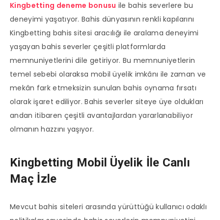
Kingbetting deneme bonusu
ile bahis severlere bu
deneyimi yaşatıyor. Bahis dünyasının renkli kapılarını
Kingbetting bahis sitesi aracılığı ile aralama deneyimi
yaşayan bahis severler çeşitli platformlarda
memnuniyetlerini dile getiriyor. Bu memnuniyetlerin
temel sebebi olaraksa mobil üyelik imkânı ile zaman ve
mekân fark etmeksizin sunulan bahis oynama fırsatı
olarak işaret ediliyor. Bahis severler siteye üye oldukları
andan itibaren çeşitli avantajlardan yararlanabiliyor
olmanın hazzını yaşıyor.
Kingbetting Mobil Üyelik İle Canlı
Maç İzle
Mevcut bahis siteleri arasında yürüttüğü kullanıcı odaklı