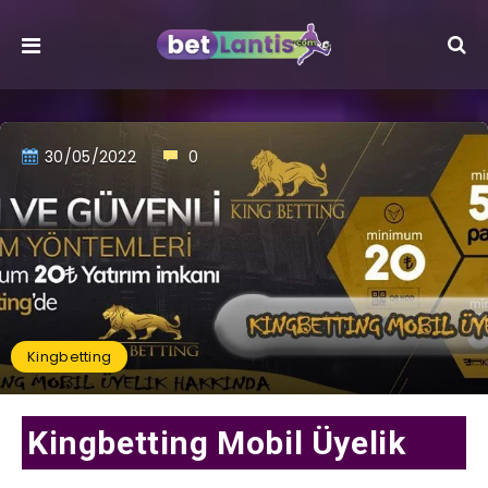
30/05/2022
0
Kingbetting
Kingbetting Mobil Üyelik