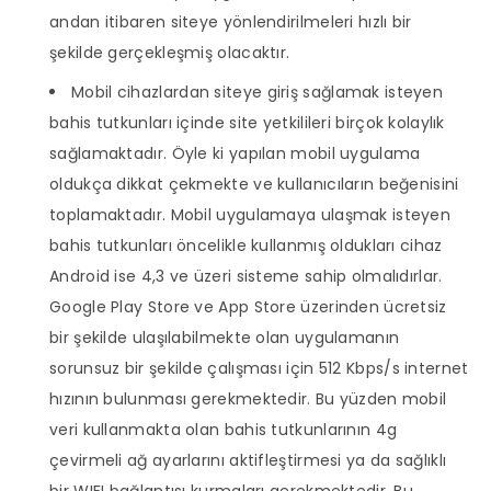
andan itibaren siteye yönlendirilmeleri hızlı bir
şekilde gerçekleşmiş olacaktır.
Mobil cihazlardan siteye giriş sağlamak isteyen
bahis tutkunları içinde site yetkilileri birçok kolaylık
sağlamaktadır. Öyle ki yapılan mobil uygulama
oldukça dikkat çekmekte ve kullanıcıların beğenisini
toplamaktadır. Mobil uygulamaya ulaşmak isteyen
bahis tutkunları öncelikle kullanmış oldukları cihaz
Android ise 4,3 ve üzeri sisteme sahip olmalıdırlar.
Google Play Store ve App Store üzerinden ücretsiz
bir şekilde ulaşılabilmekte olan uygulamanın
sorunsuz bir şekilde çalışması için 512 Kbps/s internet
hızının bulunması gerekmektedir. Bu yüzden mobil
veri kullanmakta olan bahis tutkunlarının 4g
çevirmeli ağ ayarlarını aktifleştirmesi ya da sağlıklı
bir WIFI bağlantısı kurmaları gerekmektedir. Bu