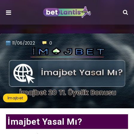
11/06/2022
0
İmajbet
İmajbet Yasal Mı?