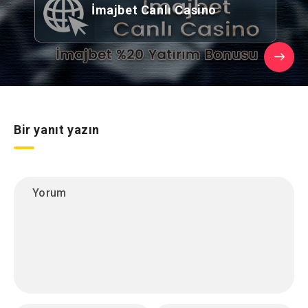
İmajbet Canlı Casino
Bir yanıt yazın