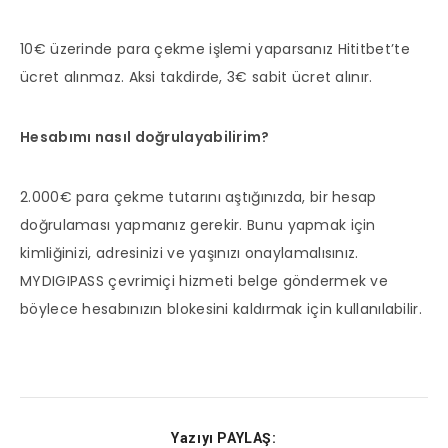
10€ üzerinde para çekme işlemi yaparsanız Hititbet’te
ücret alınmaz. Aksi takdirde, 3€ sabit ücret alınır.
Hesabımı nasıl doğrulayabilirim?
2.000€ para çekme tutarını aştığınızda, bir hesap
doğrulaması yapmanız gerekir. Bunu yapmak için
kimliğinizi, adresinizi ve yaşınızı onaylamalısınız.
MYDIGIPASS çevrimiçi hizmeti belge göndermek ve
böylece hesabınızın blokesini kaldırmak için kullanılabilir.
Yazıyı PAYLAŞ: