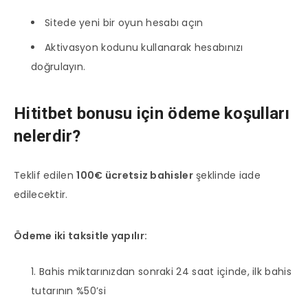
Sitede yeni bir oyun hesabı açın
Aktivasyon kodunu kullanarak hesabınızı
doğrulayın.
Hititbet bonusu için ödeme koşulları
nelerdir?
Teklif edilen
100€ ücretsiz bahisler
şeklinde iade
edilecektir.
Ödeme iki taksitle yapılır:
Bahis miktarınızdan sonraki 24 saat içinde, ilk bahis
tutarının %50’si