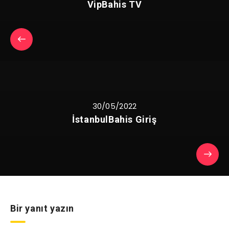
VipBahis TV
30/05/2022
İstanbulBahis Giriş
Bir yanıt yazın