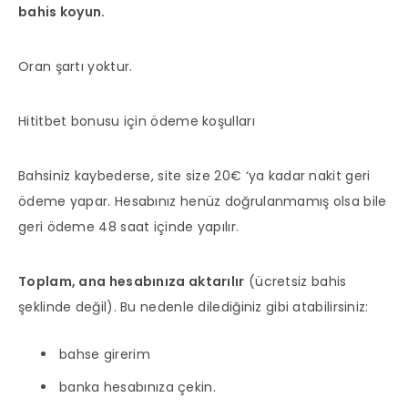
bahis koyun.
Oran şartı yoktur.
Hititbet bonusu için ödeme koşulları
Bahsiniz kaybederse, site size 20€ ‘ya kadar nakit geri
ödeme yapar. Hesabınız henüz doğrulanmamış olsa bile
geri ödeme 48 saat içinde yapılır.
Toplam, ana hesabınıza aktarılır
(ücretsiz bahis
şeklinde değil). Bu nedenle dilediğiniz gibi atabilirsiniz:
bahse girerim
banka hesabınıza çekin.