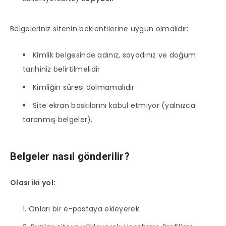
Belgeleriniz sitenin beklentilerine uygun olmalıdır:
Kimlik belgesinde adınız, soyadınız ve doğum
tarihiniz belirtilmelidir
Kimliğin süresi dolmamalıdır
Site ekran baskılarını kabul etmiyor (yalnızca
taranmış belgeler).
Belgeler nasıl gönderilir?
Olası iki yol:
Onları bir e-postaya ekleyerek