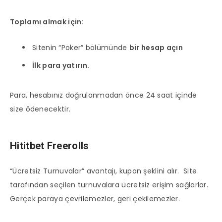
Toplamı almak için:
Sitenin “Poker” bölümünde
bir hesap açın
İlk para yatırın.
Para, hesabınız doğrulanmadan önce 24 saat içinde
size ödenecektir.
Hititbet Freerolls
“Ücretsiz Turnuvalar” avantajı, kupon şeklini alır.
Site
tarafından seçilen turnuvalara ücretsiz erişim sağlarlar.
Gerçek paraya çevrilemezler, geri çekilemezler.