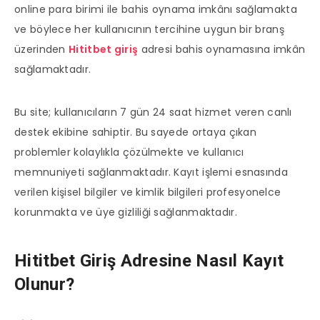
online para birimi ile bahis oynama imkânı sağlamakta
ve böylece her kullanıcının tercihine uygun bir branş
üzerinden
Hititbet giriş
adresi bahis oynamasına imkân
sağlamaktadır.
Bu site; kullanıcıların 7 gün 24 saat hizmet veren canlı
destek ekibine sahiptir. Bu sayede ortaya çıkan
problemler kolaylıkla çözülmekte ve kullanıcı
memnuniyeti sağlanmaktadır. Kayıt işlemi esnasında
verilen kişisel bilgiler ve kimlik bilgileri profesyonelce
korunmakta ve üye gizliliği sağlanmaktadır.
Hititbet Giriş Adresine Nasıl Kayıt
Olunur?