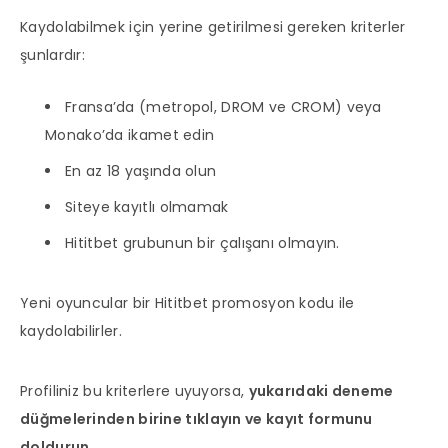
Kaydolabilmek için yerine getirilmesi gereken kriterler
şunlardır:
Fransa’da (metropol, DROM ve CROM) veya
Monako’da ikamet edin
En az 18 yaşında olun
Siteye kayıtlı olmamak
Hititbet grubunun bir çalışanı olmayın.
Yeni oyuncular bir Hititbet promosyon kodu ile
kaydolabilirler.
Profiliniz bu kriterlere uyuyorsa,
yukarıdaki deneme
düğmelerinden birine tıklayın ve kayıt formunu
doldurun.