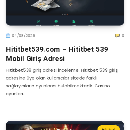
04/08/2025
0
Hititbet539.com – Hititbet 539
Mobil Giriş Adresi
Hititbet539 giriş adresi inceleme. Hititbet 539 giriş
adresine üye olan kullanıcılar sitede farklı
sağlayıcıların oyunlarını bulabilmektedir. Casino
oyunları…
Hititbet