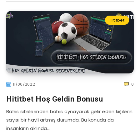
Hititbet
11/06/2022
0
Hititbet Hoş Geldin Bonusu
Bahis sitelerinden bahis oynayarak gelir eden kişilerin
sayısı bir hayli artmış durumda. Bu konuda da
insanların aklında…