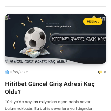
Hititbet
11/06/2022
0
Hititbet Güncel Giriş Adresi Kaç
Oldu?
Türkiye’de sayıları milyonları aşan bahis sever
bulunmaktadır. Bu bahis severlere yurtdışından