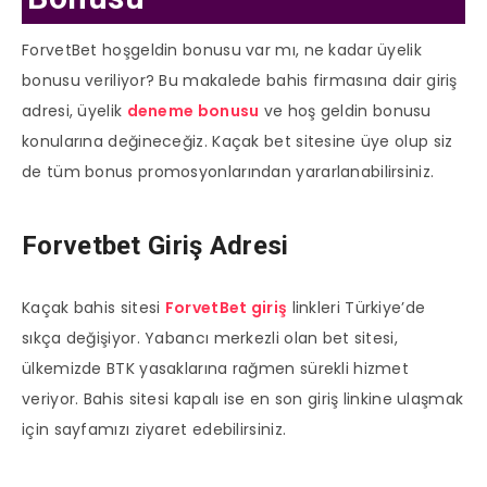
ForvetBet hoşgeldin bonusu var mı, ne kadar üyelik
bonusu veriliyor? Bu makalede bahis firmasına dair giriş
adresi, üyelik
deneme bonusu
ve hoş geldin bonusu
konularına değineceğiz. Kaçak bet sitesine üye olup siz
de tüm bonus promosyonlarından yararlanabilirsiniz.
Forvetbet Giriş Adresi
Kaçak bahis sitesi
ForvetBet giriş
linkleri Türkiye’de
sıkça değişiyor. Yabancı merkezli olan bet sitesi,
ülkemizde BTK yasaklarına rağmen sürekli hizmet
veriyor. Bahis sitesi kapalı ise en son giriş linkine ulaşmak
için sayfamızı ziyaret edebilirsiniz.