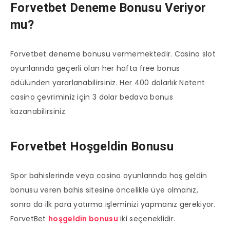
Forvetbet Deneme Bonusu Veriyor
mu?
Forvetbet deneme bonusu vermemektedir. Casino slot
oyunlarında geçerli olan her hafta free bonus
ödülünden yararlanabilirsiniz. Her 400 dolarlık Netent
casino çevriminiz için 3 dolar bedava bonus
kazanabilirsiniz.
Forvetbet Hoşgeldin Bonusu
Spor bahislerinde veya casino oyunlarında hoş geldin
bonusu veren bahis sitesine öncelikle üye olmanız,
sonra da ilk para yatırma işleminizi yapmanız gerekiyor.
ForvetBet
hoşgeldin bonusu
iki seçeneklidir.