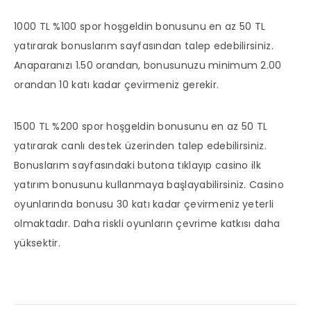
1000 TL %100 spor hoşgeldin bonusunu en az 50 TL
yatırarak bonuslarım sayfasından talep edebilirsiniz.
Anaparanızı 1.50 orandan, bonusunuzu minimum 2.00
orandan 10 katı kadar çevirmeniz gerekir.
1500 TL %200 spor hoşgeldin bonusunu en az 50 TL
yatırarak canlı destek üzerinden talep edebilirsiniz.
Bonuslarım sayfasındaki butona tıklayıp casino ilk
yatırım bonusunu kullanmaya başlayabilirsiniz. Casino
oyunlarında bonusu 30 katı kadar çevirmeniz yeterli
olmaktadır. Daha riskli oyunların çevrime katkısı daha
yüksektir.