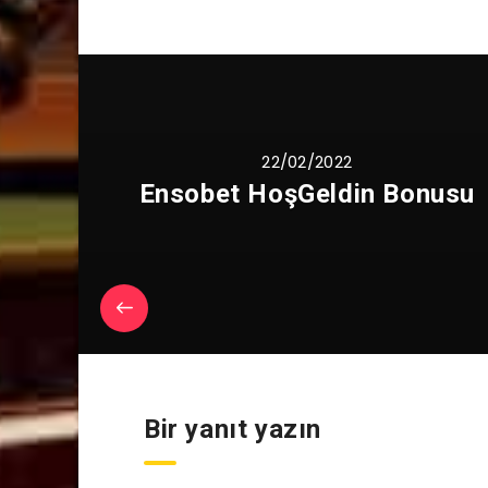
22/02/2022
Ensobet HoşGeldin Bonusu
Bir yanıt yazın