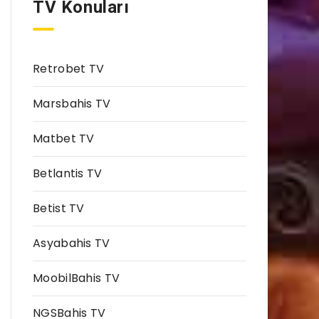
TV Konuları
Retrobet TV
Marsbahis TV
Matbet TV
Betlantis TV
Betist TV
Asyabahis TV
MoobilBahis TV
NGSBahis TV