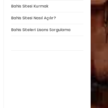
Bahis Sitesi Kurmak
Bahis Sitesi Nasıl Açılır?
Bahis Siteleri Lisans Sorgulama