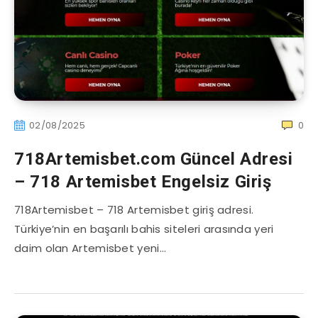
02/08/2025
0
718Artemisbet.com Güncel Adresi
– 718 Artemisbet Engelsiz Giriş
718Artemisbet – 718 Artemisbet giriş adresi.
Türkiye’nin en başarılı bahis siteleri arasında yeri
daim olan Artemisbet yeni…