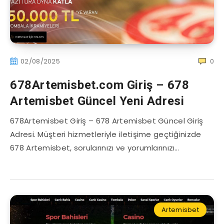
02/08/2025
0
678Artemisbet.com Giriş – 678
Artemisbet Güncel Yeni Adresi
678Artemisbet Giriş – 678 Artemisbet Güncel Giriş
Adresi. Müşteri hizmetleriyle iletişime geçtiğinizde
678 Artemisbet, sorularınızı ve yorumlarınızı…
Artemisbet