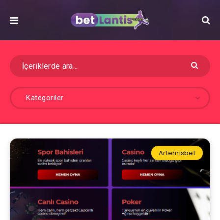
Kategoriler
Artemisbet