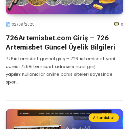
02/08/2025
0
726Artemisbet.com Giriş – 726
Artemisbet Güncel Üyelik Bilgileri
726Artemisbet güncel giriş – 726 Artemisbet yeni
adresi 726Artemisbet adresine nasıl giriş
yapılır? Kullanıcılar online bahis siteleri sayesinde
spor…
Artemisbet