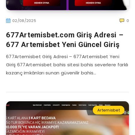
02/08/2025
0
677Artemisbet.com Giriş Adresi –
677 Artemisbet Yeni Güncel Giriş
677Artemisbet Giriş Adresi – 677Artemisbet Yeni
Giriş 677Artemisbet bahis sitesi bahis severlere farklı
kazanç imkânları sunan güvenilir bahis…
Artemisbet