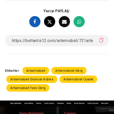
Yazıyı PAYLAŞ:
Artemisbet
Artemisbet Giriş
Etiketler:
Artemisbet Güncel Adres
Artemisbet Üyelik
Artemisbet Yeni Giriş