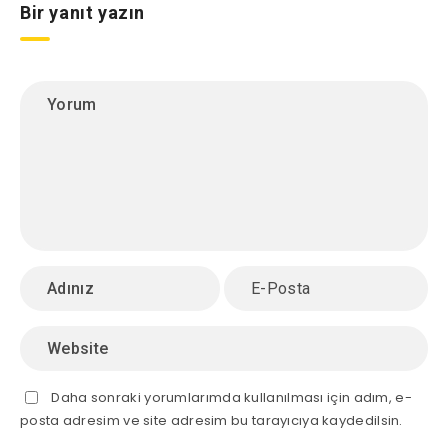
Bir yanıt yazın
Daha sonraki yorumlarımda kullanılması için adım, e-
posta adresim ve site adresim bu tarayıcıya kaydedilsin.