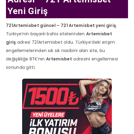
Yeni Giriş
721Artemisbet güncel – 721 Artemisbet yeni giriş
.
Türkiye’nin başarılı bahis sitelerinden
Artemisbet
giriş
adresi 721Artemisbet oldu. Türkiye’deki erişim
engellemelerinden sık sık nasibini alan site, bu
değişikliğe BTK’nın
Artemisbet
adresini engellemesi
sonunda gitti.